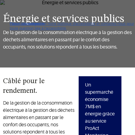
Énergie et services publics
Cliquez pour consulter notre politique d'accessibilité et contactez-nous pour
Passer à la navigation
Passer au contenu
Passer à la recherche
toute question liée à l'accessibilité.
De la gestion de la consommation électrique à la gestion des
déchets alimentaires en passant par le confort des
occupants, nos solutions répondent à tous les besoins.
Câblé pour le
Un
rendement.
supermarché
économise
De la gestion de la consommation
7M$ en
électrique à la gestion des déchets
énergie grâce
alimentaires en passant par le
au service
confort des occupants, nos
ProAct
solutions répondent à tous les