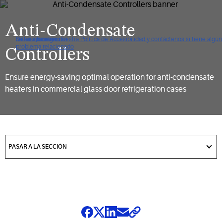
Anti-Condensate
De clic para ver nuestra Política de Accesibilidad y contáctenos si tiene algún
Saltar a navegación
Saltar al contenido
Saltar a buscar
problema relacionado
Controllers
Ensure energy-saving optimal operation for anti-condensate
heaters in commercial glass door refrigeration cases
got
to
PASAR A LA SECCIÓN
section