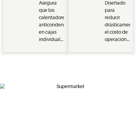
Asegura
Diseñado
antitranspi
que los
para
(PMAC)
calentadores
reducir
anticondensación
drásticamente
en cajas
el costo de
individuales
operación
únicas o
de
múltiples
calentadores
se activen
anticondensac
solo
en puertas
cuando sea
de caja de
necesario y
temperatura
mantienen
media o
el artefacto
baja al usar
refrigerado
el Sistema
sin
de gestión
condensación.
de
instalaciones
E2.