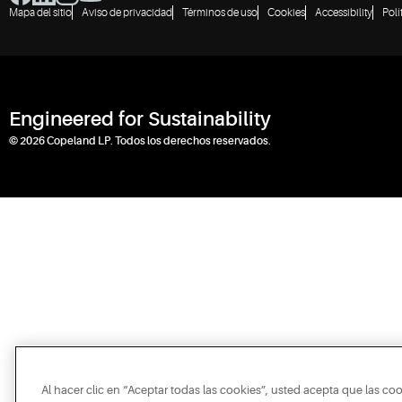
Mapa del sitio
Aviso de privacidad
Términos de uso
Cookies
Accessibility
Polí
Engineered for Sustainability
© 2026 Copeland LP. Todos los derechos reservados.
Al hacer clic en “Aceptar todas las cookies”, usted acepta que las co