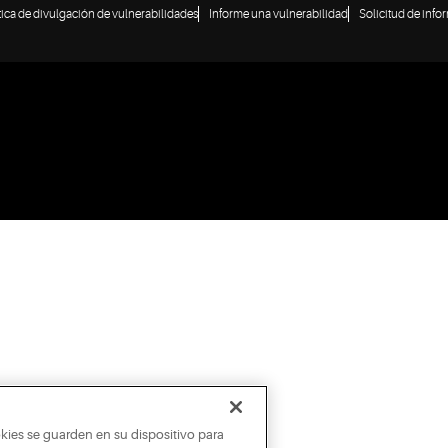
tica de divulgación de vulnerabilidades
Informe una vulnerabilidad
Solicitud de info
okies se guarden en su dispositivo para