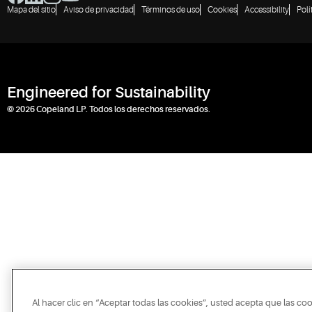
Mapa del sitio
Aviso de privacidad
Términos de uso
Cookies
Accessibility
Polí
Engineered for Sustainability
© 2026 Copeland LP. Todos los derechos reservados.
Al hacer clic en “Aceptar todas las cookies”, usted acepta que las co