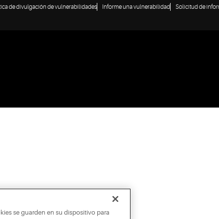
tica de divulgación de vulnerabilidades
Informe una vulnerabilidad
Solicitud de info
okies se guarden en su dispositivo para