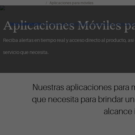
Herramientas y recursos
Aplicaciones para móviles
Aplicaciones Móviles p
De clic para ver nuestra Política de Accesibilidad y contáctenos si tiene alg
Saltar a navegación
Saltar al contenido
Saltar a buscar
Reciba alertas en tiempo real y acceso directo al producto, así
servicio que necesita.
Nuestras aplicaciones para m
que necesita para brindar una
alcance 