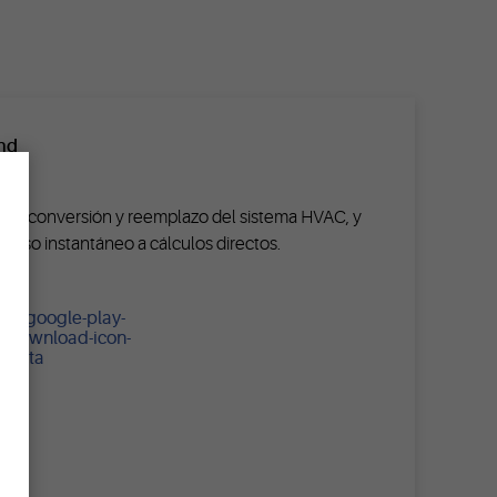
and
×
s de conversión y reemplazo del sistema HVAC, y
cceso instantáneo a cálculos directos.