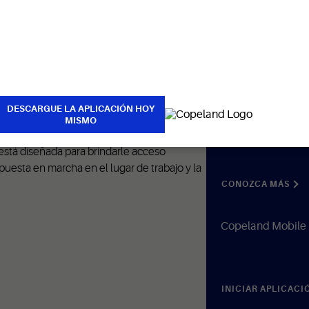
DESCARGUE LA APLICACIÓN HOY
MISMO
Aprenda más sobre
Copeland Mobile
stá diseñada para brindarle acceso
puesta en marcha en el lugar de trabajo y la
CONOZCA MÁS
Copeland Mobile 
INICIAR APLICACI