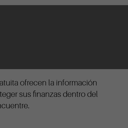
atuita ofrecen la información
teger sus finanzas dentro del
ncuentre.