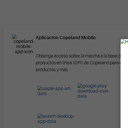
Aplicación Copeland Mobile
Obtenga acceso sobre la marcha a la base de d
productos en línea (OPI) de Copeland para espe
productos y más.