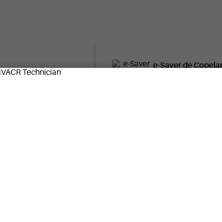
e-Saver de Copel
atos de información de
Explore las opcione
cificaciones de
ahorre dinero, con a