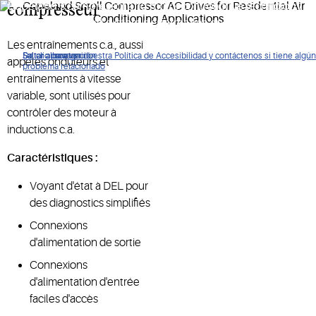
Copeland’s compressor and motor control drive technology
compresseur
provides enhanced system performance and value.
Les entraînements c.a., aussi
De clic para ver nuestra Política de Accesibilidad y contáctenos si tiene algún
Saltar a navegación
Saltar al contenido
Saltar a buscar
appelés onduleurs et
problema relacionado
entraînements à vitesse
variable, sont utilisés pour
contrôler des moteur à
inductions c.a.
Caractéristiques :
Voyant d'état à DEL pour
des diagnostics simplifiés
Connexions
d'alimentation de sortie
Connexions
d'alimentation d'entrée
faciles d'accès