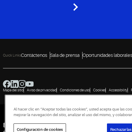
Contáctenos
Sala de prensa
Oportunidades laborale
Quick Links
Mapa del sitio
Aviso de privacidad
Condiciones de uso
Cookies
Accessibility
Al hacer clic en “Aceptar todas las cookies”, usted acepta que las co
mejorar la navegación del sitio, analizar el uso del mismo, y colabor
Engineered for Sustainability
Configuración de cookies
Rechazarlas