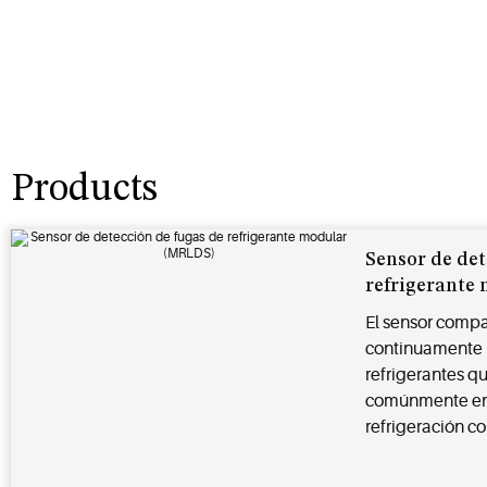
Products
Sensor de det
refrigerante
El sensor compa
continuamente l
refrigerantes qu
comúnmente en 
refrigeración c