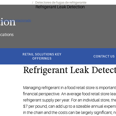
mientos y electrónica
Detectores de fugas de refrigerante
tion
ún problema relacionado
ications
RETAIL SOLUTIONS KEY
CONTACT US
OFFERINGS
Refrigerant Leak Detec
Managing refrigerant in a food retail store is importa
financial perspective. An average food retail store le
refrigerant supply per year. For an individual store, 
$7 per pound, can add up to a sizeable annual expens
in the chain and the costs can be largely significant, 