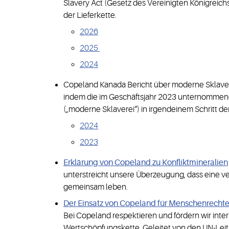
Slavery Act (Gesetz des Vereinigten Königreic
der Lieferkette.
2026
2025
2024
Copeland Kanada Bericht über moderne Sklavere
indem die im Geschäftsjahr 2023 unternommenen
(„moderne Sklaverei“) in irgendeinem Schritt d
2024
2023
Erklärung von Copeland zu Konfliktmineralien
unterstreicht unsere Überzeugung, dass eine ver
gemeinsam leben.
Der Einsatz von Copeland für Menschenrecht
Bei Copeland respektieren und fördern wir int
Wertschöpfungskette. Geleitet von den UN-Leit