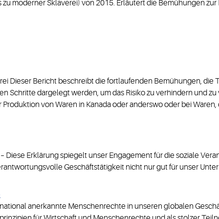
hs zu moderner Sklaverei) von 2015. Erläutert die Bemühungen z
i Dieser Bericht beschreibt die fortlaufenden Bemühungen, die T
 Schritte dargelegt werden, um das Risiko zu verhindern und zu v
er Produktion von Waren in Kanada oder anderswo oder bei Waren, 
–
Diese Erklärung spiegelt unser Engagement für die soziale Ve
antwortungsvolle Geschäftstätigkeit nicht nur gut für unser Untern
e
ernational anerkannte Menschenrechte in unseren globalen Geschä
prinzipien für Wirtschaft und Menschenrechte und als stolzer Te