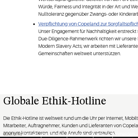
Würde, Fairness und Integrität in der Art und We
Nulltoleranz gegenüber Zwangs- oder Kinderarb
Verpflichtung von Copeland zur Sorgfaltspflich
Unser Engagement für Nachhaltigkeit erstreckt s
Due-Diligence-Rahmenwerk richten wir unsere L
Modern Slavery Acts; wir arbeiten mit Lieferan
Gemeinschaften weltweit unterstützen.
Globale Ethik-Hotline
Die Ethik-Hotline ist weltweit rund um die Uhr per Internet, Mobi
Mitarbeiter, Auftragnehmer, Kunden und Lieferanten von Copela
anonym kontaktieren, und alle Anrufe sind vertraulich.
Kontakt
Investoren
Newsroom
Karriere
Anmelden
Quick Links