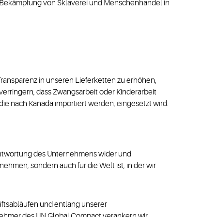
ur Bekämpfung von Sklaverei und Menschenhandel in
ransparenz in unseren Lieferketten zu erhöhen,
erringern, dass Zwangsarbeit oder Kinderarbeit
die nach Kanada importiert werden, eingesetzt wird.
rantwortung des Unternehmens wider und
ehmen, sondern auch für die Welt ist, in der wir
ftsabläufen und entlang unserer
ilnehmer des UN Global Compact verankern wir