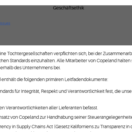
 issues
 Tochtergesellschaften verpflichten sich, bei der Zusammenarbei
chen Standards einzuhalten. Alle Mitarbeiter von Copeland halten s
nnerhalb des Unternehmens bei.
enthält die folgenden primären Leitfadendokumente:
andards für Integrität, Respekt und Verantwortlichkeit fest, die uns
 den Verantwortlichkeiten aller Lieferanten befasst.
Ansatz von Copeland zur Handhabung seiner Steuerangelegenheit
ency in Supply Chains Act (Gesetz Kaliforniens zu Transparenz i