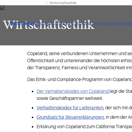
Investoren | Copeland DE
Wirtschaftsethik
Wirtschaftsethik
Click to view our Accessibility Policy and contact us with accessibility-related
Skip to Navigation
Skip to Content
Skip to Search
Copeland, seine verbundenen Unternehmen und seine
Öffentlichkeit und untereinander die höchsten ethis
der Transparenz, Fairness und Verantwortlichkeit i
Das Ethik- und Compliance-Programm von Copeland 
Der Verhaltenskodex von Copeland
legt die St
sowie Geschäftspartner weltweit.
Verhaltenskodex für Lieferanten
, der sich mit
Grundsatz für Steuererklärungen
, in dem der 
Erklärung von Copeland zum California Transpar