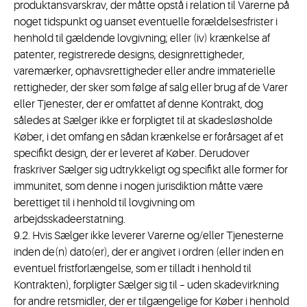
produktansvarskrav, der måtte opstå i relation til Varerne på
noget tidspunkt og uanset eventuelle forældelsesfrister i
henhold til gældende lovgivning; eller (iv) krænkelse af
patenter, registrerede designs, designrettigheder,
varemærker, ophavsrettigheder eller andre immaterielle
rettigheder, der sker som følge af salg eller brug af de Varer
eller Tjenester, der er omfattet af denne Kontrakt, dog
således at Sælger ikke er forpligtet til at skadesløsholde
Køber, i det omfang en sådan krænkelse er forårsaget af et
specifikt design, der er leveret af Køber. Derudover
fraskriver Sælger sig udtrykkeligt og specifikt alle former for
immunitet, som denne i nogen jurisdiktion måtte være
berettiget til i henhold til lovgivning om
arbejdsskadeerstatning.
9.2. Hvis Sælger ikke leverer Varerne og/eller Tjenesterne
inden de(n) dato(er), der er angivet i ordren (eller inden en
eventuel fristforlængelse, som er tilladt i henhold til
Kontrakten), forpligter Sælger sig til – uden skadevirkning
for andre retsmidler, der er tilgængelige for Køber i henhold