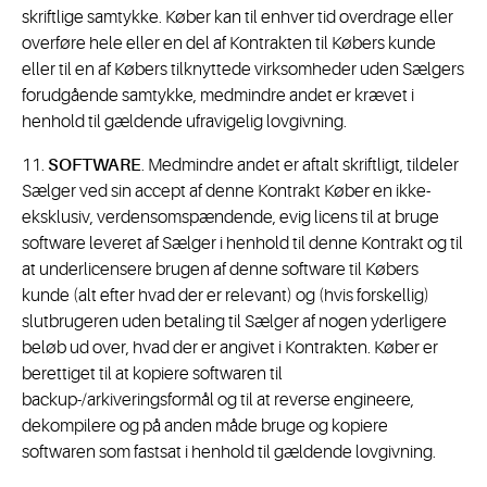
skriftlige samtykke. Køber kan til enhver tid overdrage eller
overføre hele eller en del af Kontrakten til Købers kunde
eller til en af Købers tilknyttede virksomheder uden Sælgers
forudgående samtykke, medmindre andet er krævet i
henhold til gældende ufravigelig lovgivning.
11.
SOFTWARE
. Medmindre andet er aftalt skriftligt, tildeler
Sælger ved sin accept af denne Kontrakt Køber en ikke-
eksklusiv, verdensomspændende, evig licens til at bruge
software leveret af Sælger i henhold til denne Kontrakt og til
at underlicensere brugen af denne software til Købers
kunde (alt efter hvad der er relevant) og (hvis forskellig)
slutbrugeren uden betaling til Sælger af nogen yderligere
beløb ud over, hvad der er angivet i Kontrakten. Køber er
berettiget til at kopiere softwaren til
backup-/arkiveringsformål og til at reverse engineere,
dekompilere og på anden måde bruge og kopiere
softwaren som fastsat i henhold til gældende lovgivning.