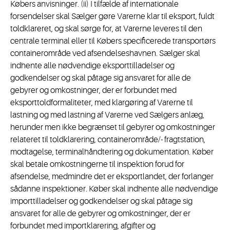
Købers anvisninger. (ii) I tilfælde af internationale
forsendelser skal Sælger gøre Varerne klar til eksport, fuldt
toldklareret, og skal sørge for, at Varerne leveres til den
centrale terminal eller til Købers specificerede transportørs
containerområde ved afsendelseshavnen. Sælger skal
indhente alle nødvendige eksporttilladelser og
godkendelser og skal påtage sig ansvaret for alle de
gebyrer og omkostninger, der er forbundet med
eksporttoldformaliteter, med klargøring af Varerne til
lastning og med lastning af Varerne ved Sælgers anlæg,
herunder men ikke begrænset til gebyrer og omkostninger
relateret til toldklarering, containerområde/- fragtstation,
modtagelse, terminalhåndtering og dokumentation. Køber
skal betale omkostningerne til inspektion forud for
afsendelse, medmindre det er eksportlandet, der forlanger
sådanne inspektioner. Køber skal indhente alle nødvendige
importtilladelser og godkendelser og skal påtage sig
ansvaret for alle de gebyrer og omkostninger, der er
forbundet med importklarering, afgifter og