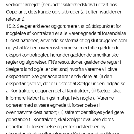
vedrører arbejde (herunder sikkerhedskrav) udført hos
Copeland, dets kunde og slutbruger (alt efter hvad der er
relevant).
15.2. Sælger erklærer og garanterer, at på tidspunktet for
indgåelse af Kontrakten er alle Varer egnede til forsendelse
til destinationen, anvendelsesformålet og slutbrugeren som
oplyst af Køber i overensstemmelse med alle gældende
eksportkontrolregler, herunder gældende amerikanske
regler og afgørelser, FN's resolutioner, gældende regler i
Sælgers land og/eller det land, hvorfra Varerne vil blive
eksporteret. Sælger accepterer endvidere, at: (i) den
eksportangivelse, der er udstedt af Sælger inden indgåelse
af Kontrakten, udgør en del af Kontrakten; (ii) Sælger skal
informere Køber hurtigst muligt, hvis nogle af Varerne
ophører med at være egnede til forsendelse til
ovennævnte destination; (iii) såfremt der tilføjes yderligere
genstande til Kontrakten, skal Sælger evaluere deres
egnethed til forsendelse og enten udstede en ny