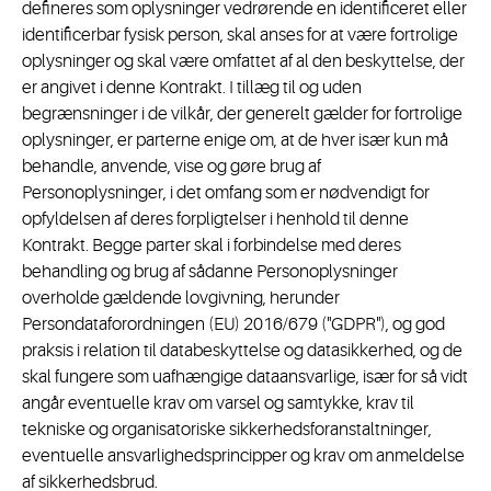
defineres som oplysninger vedrørende en identificeret eller
identificerbar fysisk person, skal anses for at være fortrolige
oplysninger og skal være omfattet af al den beskyttelse, der
er angivet i denne Kontrakt. I tillæg til og uden
begrænsninger i de vilkår, der generelt gælder for fortrolige
oplysninger, er parterne enige om, at de hver især kun må
behandle, anvende, vise og gøre brug af
Personoplysninger, i det omfang som er nødvendigt for
opfyldelsen af deres forpligtelser i henhold til denne
Kontrakt. Begge parter skal i forbindelse med deres
behandling og brug af sådanne Personoplysninger
overholde gældende lovgivning, herunder
Persondataforordningen (EU) 2016/679 ("GDPR"), og god
praksis i relation til databeskyttelse og datasikkerhed, og de
skal fungere som uafhængige dataansvarlige, især for så vidt
angår eventuelle krav om varsel og samtykke, krav til
tekniske og organisatoriske sikkerhedsforanstaltninger,
eventuelle ansvarlighedsprincipper og krav om anmeldelse
af sikkerhedsbrud.