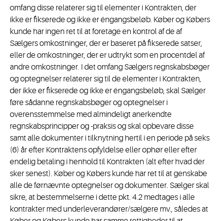
omfang disse relaterer sig til elementer i Kontrakten, der
ikke er fikserede og ikke er éngangsbeløb. Køber og Købers
kunde har ingen ret til at foretage en kontrol af de af
Sælgers omkostninger, der er baseret på fikserede satser,
eller de omkostninger, der er udtrykt som en procentdel af
andre omkostninger. I det omfang Sælgers regnskabsbøger
og optegnelser relaterer sig til de elementer i Kontrakten,
der ikke er fikserede og ikke er éngangsbeløb, skal Sælger
føre sådanne regnskabsbøger og optegnelser i
overensstemmelse med almindeligt anerkendte
regnskabsprincipper og -praksis og skal opbevare disse
samt alle dokumenter i tilknytning hertil i en periode på seks
(6) år efter Kontraktens opfyldelse eller ophør eller efter
endelig betaling i henhold til Kontrakten (alt efter hvad der
sker senest). Køber og Købers kunde har ret til at genskabe
alle de førnævnte optegnelser og dokumenter. Sælger skal
sikre, at bestemmelserne i dette pkt. 4.2 medtages i alle
kontrakter med underleverandører/sælgere mv., således at