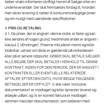
Køber straks informeres skriftligt herom af Sælger eller en
underleverandør. Der skal fremsættes forslag til, hvordan
man sikrer levering til Køber til konkurrencedygtige priser
og om muligt med uændrede specifikationer.
4.
PRIS OG BETALING
4.1. De priser, der er angivet i denne ordre, er faste og kan
ikke ændres af nogen grund, medmindre andet er angivet i
klausul 2 (Ændringer). Priserne inkluderer moms og/eller
kildeskat, uanset om disse er gældende på ordredatoen
eller på et senere tidspunkt. KØBER SKAL BETALE SÆLGER
ALLE BELØB, DER SKAL BETALES I HENHOLD TIL DENNE
KONTRAKT, INDEN FOR DEN PERIODE, DER ER ANGIVET I
KONTRAKTEN ELLER EVENTUELLE RELATEREDE
AFTALER, EFTER DEN DATO, HVOR BEGGE FØLGENDE
BETINGELSER ER OPFYLDT: (i) alle varer (inclusive
dokumentation) er modtaget og/eller tjenester leveret og
arbejde udført; og (ii) en korrekt faktura er modtaget
sammen med den dokumentation, som køberen med