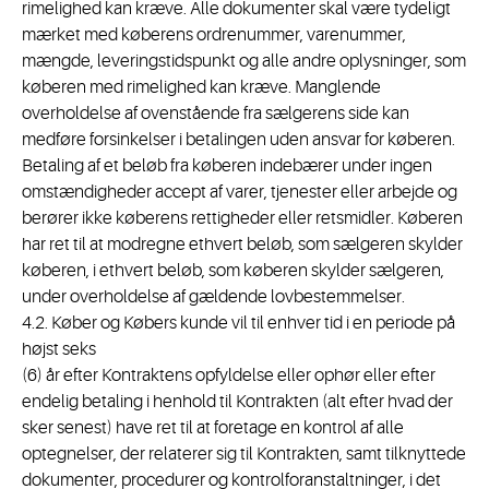
rimelighed kan kræve. Alle dokumenter skal være tydeligt
mærket med køberens ordrenummer, varenummer,
mængde, leveringstidspunkt og alle andre oplysninger, som
køberen med rimelighed kan kræve. Manglende
overholdelse af ovenstående fra sælgerens side kan
medføre forsinkelser i betalingen uden ansvar for køberen.
Betaling af et beløb fra køberen indebærer under ingen
omstændigheder accept af varer, tjenester eller arbejde og
berører ikke køberens rettigheder eller retsmidler. Køberen
har ret til at modregne ethvert beløb, som sælgeren skylder
køberen, i ethvert beløb, som køberen skylder sælgeren,
under overholdelse af gældende lovbestemmelser.
4.2. Køber og Købers kunde vil til enhver tid i en periode på
højst seks
(6) år efter Kontraktens opfyldelse eller ophør eller efter
endelig betaling i henhold til Kontrakten (alt efter hvad der
sker senest) have ret til at foretage en kontrol af alle
optegnelser, der relaterer sig til Kontrakten, samt tilknyttede
dokumenter, procedurer og kontrolforanstaltninger, i det