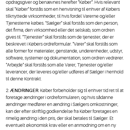
opdragsgiver og benævnes herefter "Køber". Hvis relevant
skal "Køber" forstås som en henvisning til enhver af Købers
tilknyttede virksomheder, til hvis fordel Varerne og/eller
Tjenesterne købes. "Sælger" skal forstås som den person,
det firma, den virksomhed eller det selskab, som ordren
gives til. "Tjenester" skal forstås som de tjenester, der er
beskrevet i Købers ordreformular. "Varer" skal forstås som
alle former for materialer, genstande, underenheder, udstyr,
software, systemer og dokumentation, som ordren vedrører.
"Arbejde" skal forstås som alle Varer, Tjenester og/eller
leverancer, der leveres og/eller udføres af Sælger i henhold
til denne Kontrakt.
2.
ÆNDRINGER
. Køber forbeholder sig til enhver tid ret til at
foretage ændringer i ordreformularen, og hvis sådanne
ændringer medfører en ændring i Sælgers omkostninger,
kan der efter skriftlig godkendelse fra Køber foretages en
rimelig ændring i den pris, der skal betales til Sælger. Et
eventuelt økonomisk krav eller en anmodning om en ny