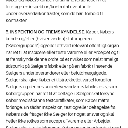
Køber og Købers kunde har samme rettigheder til at
foretage en inspektion/kontrol af eventuelle
underleverandørkontrakter, som de har i forhold til
Kontrakten.
5.
INSPEKTION OG FREMSKYNDELSE
. Køber, Købers
kunde og/eller (hvis en anden) slutbrugeren
("Købergruppen") og/eller ethvert relevant offentligt organ
har ret til at inspicere eller teste Varerne eller Arbejdet og til
at fremskynde denne ordre på et hvilket som helst rimeligt
tidspunkt på Sælgers fabrik eller på en fabrik tilhørende
Sælgers underleverandører eller befuldmægtigede.
Sælger skal give Køber et tilstrækkeligt varsel forud for
Sælgers og dennes underleverandørers fabrikstests, som
Købergruppen har ret til at deltage i. Sælger skal forsyne
Køber med sådanne testcertifikater, som Køber måtte
forlange. En sådan inspektion, test og/eller deltagelse fra
Købers side fritager ikke Sælger for noget ansvar og skal
heller ikke tolkes som accept af Varerne eller Arbejdet.