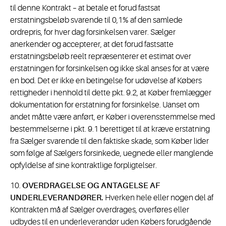
til denne Kontrakt – at betale et forud fastsat
erstatningsbeløb svarende til 0,1% af den samlede
ordrepris, for hver dag forsinkelsen varer. Sælger
anerkender og accepterer, at det forud fastsatte
erstatningsbeløb reelt repræsenterer et estimat over
erstatningen for forsinkelsen og ikke skal anses for at være
en bod. Det er ikke en betingelse for udøvelse af Købers
rettigheder i henhold til dette pkt. 9.2, at Køber fremlægger
dokumentation for erstatning for forsinkelse. Uanset om
andet måtte være anført, er Køber i overensstemmelse med
bestemmelserne i pkt. 9.1 berettiget til at kræve erstatning
fra Sælger svarende til den faktiske skade, som Køber lider
som følge af Sælgers forsinkede, uegnede eller manglende
opfyldelse af sine kontraktlige forpligtelser.
10.
OVERDRAGELSE OG ANTAGELSE AF
UNDERLEVERANDØRER.
Hverken hele eller nogen del af
Kontrakten må af Sælger overdrages, overføres eller
udbydes til en underleverandør uden Købers forudgående