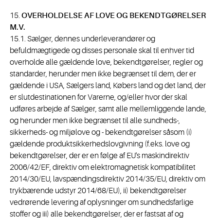
15.
OVERHOLDELSE AF LOVE OG BEKENDTGØRELSER
M.V.
15.1. Sælger, dennes underleverandører og
befuldmægtigede og disses personale skal til enhver tid
overholde alle gældende love, bekendtgørelser, regler og
standarder, herunder men ikke begrænset til dem, der er
gældende i USA, Sælgers land, Købers land og det land, der
er slutdestinationen for Varerne, og/eller hvor der skal
udføres arbejde af Sælger, samt alle mellemliggende lande,
og herunder men ikke begrænset til alle sundheds-,
sikkerheds- og miljølove og - bekendtgørelser såsom (i)
gældende produktsikkerhedslovgivning (f.eks. love og
bekendtgørelser, der er en følge af EU's maskindirektiv
2006/42/EF, direktiv om elektromagnetisk kompatibilitet
2014/30/EU, lavspændingsdirektiv 2014/35/EU, direktiv om
trykbærende udstyr 2014/68/EU), ii) bekendtgørelser
vedrørende levering af oplysninger om sundhedsfarlige
stoffer og iii) alle bekendtgørelser, der er fastsat af og