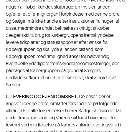
Sælger skal straks informere Køber om enhver kontakt med
nogen af Køber kunder, slutbrugeren (hvis en anden)
og/eller et offentligt organ i forbindelse med denne ordre,
og Sælger må ikke handle efter instruktioner fra nogen af
disse, medmindre andet bekræftes skriftligt af Køber.
Sælger skal til brug for Købergruppens fremskyndelse
levere tidsplaner og statusrapporter efter ønske fra
Købergruppen og skal yde al anden bistand, som
Købergruppen med rimelighed anser for nødvendig.
Eventuelle yderligere fremskyndelsesomkostninger, der
pådrages af Købergruppen på grund af Sælgers
undladelse/korrektion eller forsinkelse, skal afholdes af
Sælger.
6.
LEVERING OG EJENDOMSRET.
De priser, der er
angivet i denne ordre, omfatter forsendelse på følgende
vilkår: (i) For alle forsendelser bærer Sælger al risiko for tab
under fragt/transport, og Varerne vil først blive anset for
leveret ved modtagelse på Købers anførte leveringssted i