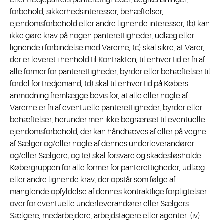
eller tredjeparters panterettigheder, begrænsninger,
forbehold, sikkerhedsinteresser, behæftelser,
ejendomsforbehold eller andre lignende interesser; (b) kan
ikke gøre krav på nogen panterettigheder, udlæg eller
lignende i forbindelse med Varerne; (c) skal sikre, at Varer,
der er leveret i henhold til Kontrakten, til enhver tid er fri af
alle former for panterettigheder, byrder eller behæftelser til
fordel for tredjemand; (d) skal til enhver tid på Købers
anmodning fremlægge bevis for, at alle eller nogle af
Varerne er fri af eventuelle panterettigheder, byrder eller
behæftelser, herunder men ikke begrænset til eventuelle
ejendomsforbehold, der kan håndhæves af eller på vegne
af Sælger og/eller nogle af dennes underleverandører
og/eller Sælgere; og (e) skal forsvare og skadesløsholde
Købergruppen for alle former for panterettigheder, udlæg
eller andre lignende krav, der opstår som følge af
manglende opfyldelse af dennes kontraktlige forpligtelser
over for eventuelle underleverandører eller Sælgers
Sælgere, medarbejdere, arbejdstagere eller agenter. (iv)