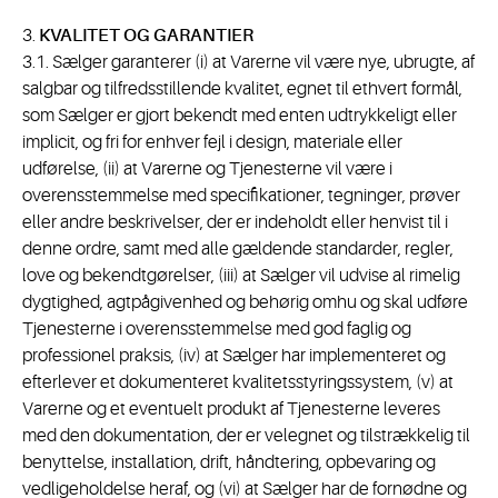
3.
KVALITET OG GARANTIER
3.1. Sælger garanterer (i) at Varerne vil være nye, ubrugte, af
salgbar og tilfredsstillende kvalitet, egnet til ethvert formål,
som Sælger er gjort bekendt med enten udtrykkeligt eller
implicit, og fri for enhver fejl i design, materiale eller
udførelse, (ii) at Varerne og Tjenesterne vil være i
overensstemmelse med specifikationer, tegninger, prøver
eller andre beskrivelser, der er indeholdt eller henvist til i
denne ordre, samt med alle gældende standarder, regler,
love og bekendtgørelser, (iii) at Sælger vil udvise al rimelig
dygtighed, agtpågivenhed og behørig omhu og skal udføre
Tjenesterne i overensstemmelse med god faglig og
professionel praksis, (iv) at Sælger har implementeret og
efterlever et dokumenteret kvalitetsstyringssystem, (v) at
Varerne og et eventuelt produkt af Tjenesterne leveres
med den dokumentation, der er velegnet og tilstrækkelig til
benyttelse, installation, drift, håndtering, opbevaring og
vedligeholdelse heraf, og (vi) at Sælger har de fornødne og