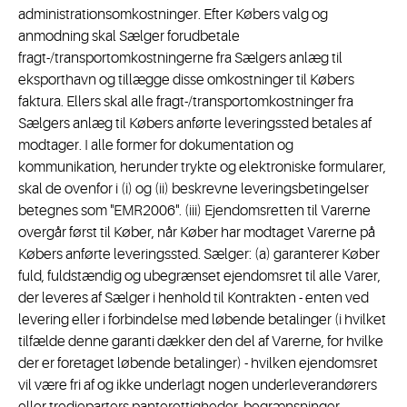
administrationsomkostninger. Efter Købers valg og
anmodning skal Sælger forudbetale
fragt-/transportomkostningerne fra Sælgers anlæg til
eksporthavn og tillægge disse omkostninger til Købers
faktura. Ellers skal alle fragt-/transportomkostninger fra
Sælgers anlæg til Købers anførte leveringssted betales af
modtager. I alle former for dokumentation og
kommunikation, herunder trykte og elektroniske formularer,
skal de ovenfor i (i) og (ii) beskrevne leveringsbetingelser
betegnes som "EMR2006". (iii) Ejendomsretten til Varerne
overgår først til Køber, når Køber har modtaget Varerne på
Købers anførte leveringssted. Sælger: (a) garanterer Køber
fuld, fuldstændig og ubegrænset ejendomsret til alle Varer,
der leveres af Sælger i henhold til Kontrakten - enten ved
levering eller i forbindelse med løbende betalinger (i hvilket
tilfælde denne garanti dækker den del af Varerne, for hvilke
der er foretaget løbende betalinger) - hvilken ejendomsret
vil være fri af og ikke underlagt nogen underleverandørers