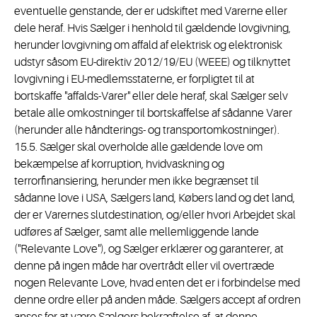
eventuelle genstande, der er udskiftet med Varerne eller
dele heraf. Hvis Sælger i henhold til gældende lovgivning,
herunder lovgivning om affald af elektrisk og elektronisk
udstyr såsom EU-direktiv 2012/19/EU (WEEE) og tilknyttet
lovgivning i EU-medlemsstaterne, er forpligtet til at
bortskaffe "affalds-Varer" eller dele heraf, skal Sælger selv
betale alle omkostninger til bortskaffelse af sådanne Varer
(herunder alle håndterings- og transportomkostninger).
15.5. Sælger skal overholde alle gældende love om
bekæmpelse af korruption, hvidvaskning og
terrorfinansiering, herunder men ikke begrænset til
sådanne love i USA, Sælgers land, Købers land og det land,
der er Varernes slutdestination, og/eller hvori Arbejdet skal
udføres af Sælger, samt alle mellemliggende lande
("Relevante Love"), og Sælger erklærer og garanterer, at
denne på ingen måde har overtrådt eller vil overtræde
nogen Relevante Love, hvad enten det er i forbindelse med
denne ordre eller på anden måde. Sælgers accept af ordren