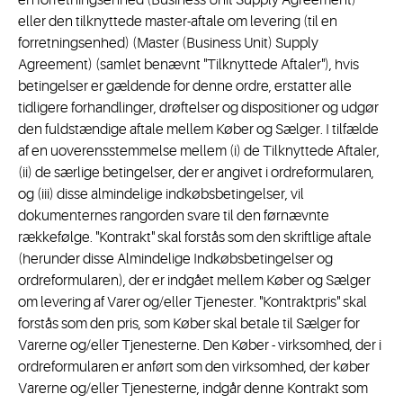
en forretningsenhed (Business Unit Supply Agreement)
eller den tilknyttede master-aftale om levering (til en
forretningsenhed) (Master (Business Unit) Supply
Agreement) (samlet benævnt "Tilknyttede Aftaler"), hvis
betingelser er gældende for denne ordre, erstatter alle
tidligere forhandlinger, drøftelser og dispositioner og udgør
den fuldstændige aftale mellem Køber og Sælger. I tilfælde
af en uoverensstemmelse mellem (i) de Tilknyttede Aftaler,
(ii) de særlige betingelser, der er angivet i ordreformularen,
og (iii) disse almindelige indkøbsbetingelser, vil
dokumenternes rangorden svare til den førnævnte
rækkefølge. "Kontrakt" skal forstås som den skriftlige aftale
(herunder disse Almindelige Indkøbsbetingelser og
ordreformularen), der er indgået mellem Køber og Sælger
om levering af Varer og/eller Tjenester. "Kontraktpris" skal
forstås som den pris, som Køber skal betale til Sælger for
Varerne og/eller Tjenesterne. Den Køber - virksomhed, der i
ordreformularen er anført som den virksomhed, der køber
Varerne og/eller Tjenesterne, indgår denne Kontrakt som