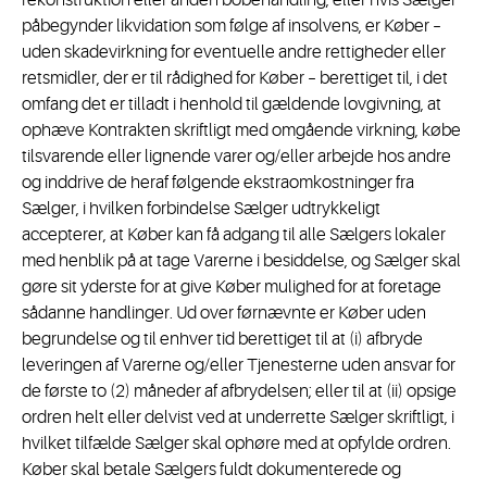
rekonstruktion eller anden bobehandling, eller hvis Sælger
påbegynder likvidation som følge af insolvens, er Køber –
uden skadevirkning for eventuelle andre rettigheder eller
retsmidler, der er til rådighed for Køber – berettiget til, i det
omfang det er tilladt i henhold til gældende lovgivning, at
ophæve Kontrakten skriftligt med omgående virkning, købe
tilsvarende eller lignende varer og/eller arbejde hos andre
og inddrive de heraf følgende ekstraomkostninger fra
Sælger, i hvilken forbindelse Sælger udtrykkeligt
accepterer, at Køber kan få adgang til alle Sælgers lokaler
med henblik på at tage Varerne i besiddelse, og Sælger skal
gøre sit yderste for at give Køber mulighed for at foretage
sådanne handlinger. Ud over førnævnte er Køber uden
begrundelse og til enhver tid berettiget til at (i) afbryde
leveringen af Varerne og/eller Tjenesterne uden ansvar for
de første to (2) måneder af afbrydelsen; eller til at (ii) opsige
ordren helt eller delvist ved at underrette Sælger skriftligt, i
hvilket tilfælde Sælger skal ophøre med at opfylde ordren.
Køber skal betale Sælgers fuldt dokumenterede og