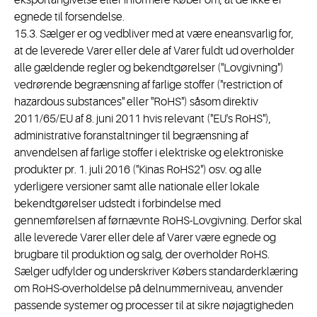
eksportangivelse eller informere Køber om, at de ikke er
egnede til forsendelse.
15.3. Sælger er og vedbliver med at være eneansvarlig for,
at de leverede Varer eller dele af Varer fuldt ud overholder
alle gældende regler og bekendtgørelser ("Lovgivning")
vedrørende begrænsning af farlige stoffer ("restriction of
hazardous substances" eller "RoHS") såsom direktiv
2011/65/EU af 8. juni 2011 hvis relevant ("EU's RoHS"),
administrative foranstaltninger til begrænsning af
anvendelsen af farlige stoffer i elektriske og elektroniske
produkter pr. 1. juli 2016 ("Kinas RoHS2") osv. og alle
yderligere versioner samt alle nationale eller lokale
bekendtgørelser udstedt i forbindelse med
gennemførelsen af førnævnte RoHS-Lovgivning. Derfor skal
alle leverede Varer eller dele af Varer være egnede og
brugbare til produktion og salg, der overholder RoHS.
Sælger udfylder og underskriver Købers standarderklæring
om RoHS-overholdelse på delnummerniveau, anvender
passende systemer og processer til at sikre nøjagtigheden