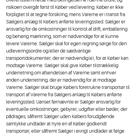
overensstemmelse med betingelserne i denne ordre, og
risikoen overgår først til Køber ved levering. Køber er ikke
forpligtet til at tegne forsikring, mens Varerne er i transit fra
Sælgers anlæg til Købers anførte leveringssted. Sælger er
ansvarlig for de omkostninger til kontrol af drift, emballering
og behørig mærkning, som er nødvendige for at kunne
levere Varerne. Sælger skal for egen regning sørge for den
udleveringsordre og/eller de sædvanlige
transportdokumenter, der er nødvendig(e), for at Køber kan
modtage Varerne. Sælger skal give Køber tilstrækkelig
underretning om afsendelsen af Varerne samt enhver
anden underretning, der er nødvendig for at modtage
Varerne. Sælger skal bruge Købers foretrukne transportør til
transport af Varerne fra Sælgers anlæg til Købers anførte
leveringssted. Uanset førnævnte er Sælger ansvarlig for
eventuelle omkostninger, gebyrer, udgifter eller bøder, der
pådrages, såfremt Sælger uden Købers forudgående
samtykke undlader at hyre en af Køber godkendt
transportør, eller såfremt Sælger i øvrigt undlader at følge