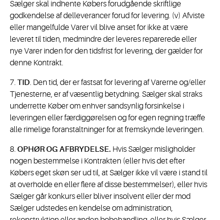
Sælger skal indhente Købers forudgående skriftlige
godkendelse af delleverancer forud for levering. (v) Afviste
eller mangelfulde Varer vil blive anset for ikke at være
leveret til tiden, medmindre der leveres reparerede eller
nye Varer inden for den tidsfrist for levering, der gælder for
denne Kontrakt.
7.
TID
. Den tid, der er fastsat for levering af Varerne og/eller
Tjenesterne, er af væsentlig betydning. Sælger skal straks
underrette Køber om enhver sandsynlig forsinkelse i
leveringen eller færdiggørelsen og for egen regning træffe
alle rimelige foranstaltninger for at fremskynde leveringen.
8.
OPHØR OG AFBRYDELSE.
Hvis Sælger misligholder
nogen bestemmelse i Kontrakten (eller hvis det efter
Købers eget skøn ser ud til, at Sælger ikke vil være i stand til
at overholde en eller flere af disse bestemmelser), eller hvis
Sælger går konkurs eller bliver insolvent eller der mod
Sælger udstedes en kendelse om administration,