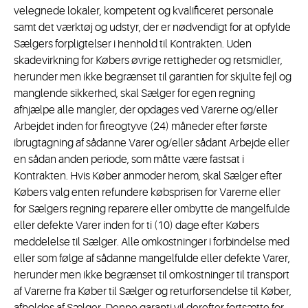
velegnede lokaler, kompetent og kvalificeret personale
samt det værktøj og udstyr, der er nødvendigt for at opfylde
Sælgers forpligtelser i henhold til Kontrakten. Uden
skadevirkning for Købers øvrige rettigheder og retsmidler,
herunder men ikke begrænset til garantien for skjulte fejl og
manglende sikkerhed, skal Sælger for egen regning
afhjælpe alle mangler, der opdages ved Varerne og/eller
Arbejdet inden for fireogtyve (24) måneder efter første
ibrugtagning af sådanne Varer og/eller sådant Arbejde eller
en sådan anden periode, som måtte være fastsat i
Kontrakten. Hvis Køber anmoder herom, skal Sælger efter
Købers valg enten refundere købsprisen for Varerne eller
for Sælgers regning reparere eller ombytte de mangelfulde
eller defekte Varer inden for ti (10) dage efter Købers
meddelelse til Sælger. Alle omkostninger i forbindelse med
eller som følge af sådanne mangelfulde eller defekte Varer,
herunder men ikke begrænset til omkostninger til transport
af Varerne fra Køber til Sælger og returforsendelse til Køber,