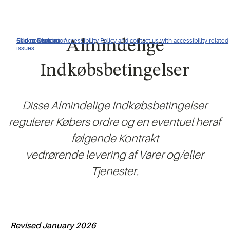
Click to view our Accessibility Policy and contact us with accessibility-related
Skip to Navigation
Skip to Content
Skip to Search
Almindelige
issues
Indkøbsbetingelser
Disse Almindelige Indkøbsbetingelser
regulerer Købers ordre og en eventuel heraf
følgende Kontrakt
vedrørende levering af Varer og/eller
Tjenester.
Revised January 2026