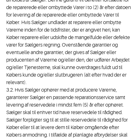
afholdes af Sælger. Denne garanti vil derefter fortsætte for
de reparerede eller ombyttede Varer i to (2) år efter datoen
for levering af de reparerede eller ombyttede Varer til
Køber. Hvis Sælger undlader at reparere eller ombytte
Varerne inden for de tidsfrister, der er angivet heri, kan
Køber reparere eller udskifte de mangelfulde eller defekte
varer for Sælgers regning. Ovenstående garantier og
eventuelle andre garantier, der gives af Sælger eller
producenten af Varerne og/eller den, der udfører Arbejdet
og/eller Tjenesterne, skal kunne overdrages fuldt ud til
Købers kunde og/eller slutbrugeren (alt efter hvad der er
relevant).
3.2. Hvis Sælger ophører med at producere Varerne,
garanterer Sælger en passende reparationsservice samt
levering af reservedele i mindst fem (5) år efter ophøret.
Sælger skal til enhver tid have reservedele til rådighed.
Sælger forpligter sig til at stille reservedele til rådighed for
Køber eller til at levere dem til Køber omgående efter
Købers anmodning. I tilfælde af planlagte afbrydelser skal