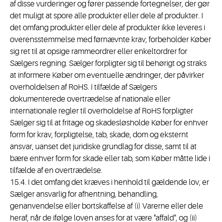
af disse vurderinger og fører passende fortegnelser, der gør
det muligt at spore alle produkter eller dele af produkter. I
det omfang produkter eller dele af produkter ikke leveres i
overensstemmelse med førnævnte krav, forbeholder Køber
sig ret til at opsige rammeordrer eller enkeltordrer for
Sælgers regning. Sælger forpligter sig til behørigt og straks
at informere Køber om eventuelle ændringer, der påvirker
overholdelsen af RoHS. I tilfælde af Sælgers
dokumenterede overtrædelse af nationale eller
internationale regler til overholdelse af RoHS forpligter
Sælger sig til at fritage og skadesløsholde Køber for enhver
form for krav, forpligtelse, tab, skade, dom og eksternt
ansvar, uanset det juridiske grundlag for disse, samt til at
bære enhver form for skade eller tab, som Køber måtte lide i
tilfælde af en overtrædelse.
15.4. I det omfang det kræves i henhold til gældende lov, er
Sælger ansvarlig for afhentning, behandling,
genanvendelse eller bortskaffelse af (i) Varerne eller dele
heraf, når de ifølge loven anses for at være "affald", og (ii)