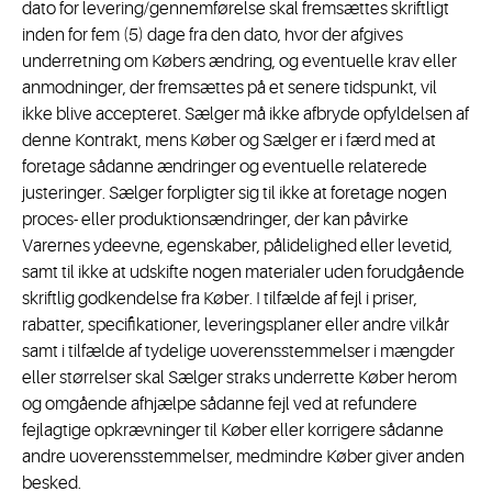
dato for levering/gennemførelse skal fremsættes skriftligt
inden for fem (5) dage fra den dato, hvor der afgives
underretning om Købers ændring, og eventuelle krav eller
anmodninger, der fremsættes på et senere tidspunkt, vil
ikke blive accepteret. Sælger må ikke afbryde opfyldelsen af
denne Kontrakt, mens Køber og Sælger er i færd med at
foretage sådanne ændringer og eventuelle relaterede
justeringer. Sælger forpligter sig til ikke at foretage nogen
proces- eller produktionsændringer, der kan påvirke
Varernes ydeevne, egenskaber, pålidelighed eller levetid,
samt til ikke at udskifte nogen materialer uden forudgående
skriftlig godkendelse fra Køber. I tilfælde af fejl i priser,
rabatter, specifikationer, leveringsplaner eller andre vilkår
samt i tilfælde af tydelige uoverensstemmelser i mængder
eller størrelser skal Sælger straks underrette Køber herom
og omgående afhjælpe sådanne fejl ved at refundere
fejlagtige opkrævninger til Køber eller korrigere sådanne
andre uoverensstemmelser, medmindre Køber giver anden
besked.