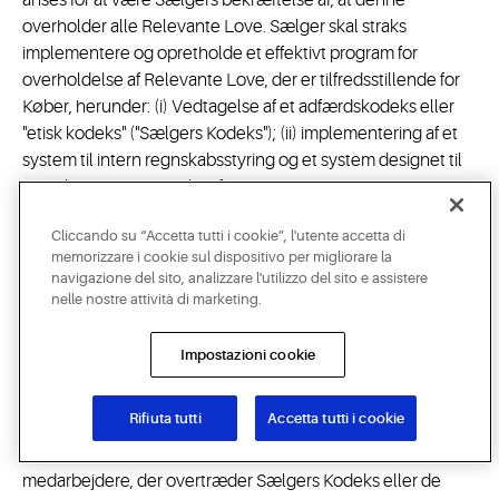
anses for at være Sælgers bekræftelse af, at denne
overholder alle Relevante Love. Sælger skal straks
implementere og opretholde et effektivt program for
overholdelse af Relevante Love, der er tilfredsstillende for
Køber, herunder: (i) Vedtagelse af et adfærdskodeks eller
"etisk kodeks" ("Sælgers Kodeks"); (ii) implementering af et
system til intern regnskabsstyring og et system designet til
at muliggøre nøjagtig bogføring, registrering og
regnskabsføring, der opfylder kravene i Sælgers Kodeks og i
Cliccando su “Accetta tutti i cookie”, l'utente accetta di
de Relevante Love; iii) fastlæggelse af procedurer, der sikrer
memorizzare i cookie sul dispositivo per migliorare la
overholdelse af Sælgers Kodeks og de Relevante Love; iv)
navigazione del sito, analizzare l'utilizzo del sito e assistere
implementering af et oplærings- og uddannelsesprogram
nelle nostre attività di marketing.
vedrørende overholdelse af Sælgers Kodeks og de
Relevante Love; (v) implementering af et program for intern
Impostazioni cookie
undersøgelse af og kontrol med overholdelse; (vi)
implementering af et system til indberetning af
Rifiuta tutti
Accetta tutti i cookie
overtrædelser af Sælgers Kodeks og de Relevante Love; og
(vii) implementering af en procedure for irettesættelse af
medarbejdere, der overtræder Sælgers Kodeks eller de