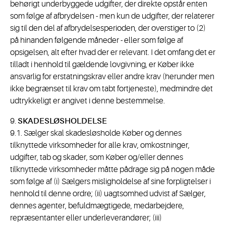
behørigt underbyggede udgifter, der direkte opstår enten
som følge af afbrydelsen - men kun de udgifter, der relaterer
sig til den del af afbrydelsesperioden, der overstiger to (2)
på hinanden følgende måneder - eller som følge af
opsigelsen, alt efter hvad der er relevant. I det omfang det er
tilladt i henhold til gældende lovgivning, er Køber ikke
ansvarlig for erstatningskrav eller andre krav (herunder men
ikke begrænset til krav om tabt fortjeneste), medmindre det
udtrykkeligt er angivet i denne bestemmelse.
9.
SKADESLØSHOLDELSE
9.1. Sælger skal skadesløsholde Køber og dennes
tilknyttede virksomheder for alle krav, omkostninger,
udgifter, tab og skader, som Køber og/eller dennes
tilknyttede virksomheder måtte pådrage sig på nogen måde
som følge af (i) Sælgers misligholdelse af sine forpligtelser i
henhold til denne ordre; (ii) uagtsomhed udvist af Sælger,
dennes agenter, befuldmægtigede, medarbejdere,
repræsentanter eller underleverandører; (iii)