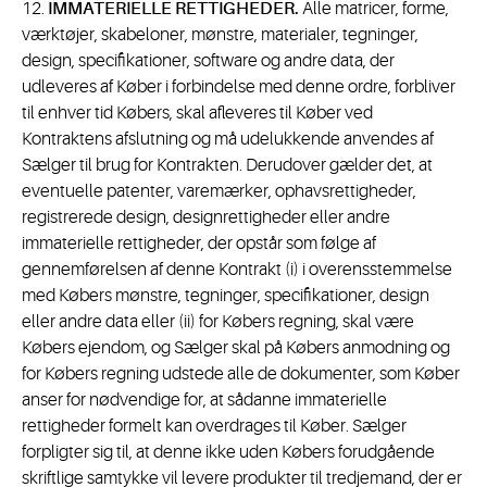
12.
IMMATERIELLE RETTIGHEDER.
Alle matricer, forme,
værktøjer, skabeloner, mønstre, materialer, tegninger,
design, specifikationer, software og andre data, der
udleveres af Køber i forbindelse med denne ordre, forbliver
til enhver tid Købers, skal afleveres til Køber ved
Kontraktens afslutning og må udelukkende anvendes af
Sælger til brug for Kontrakten. Derudover gælder det, at
eventuelle patenter, varemærker, ophavsrettigheder,
registrerede design, designrettigheder eller andre
immaterielle rettigheder, der opstår som følge af
gennemførelsen af denne Kontrakt (i) i overensstemmelse
med Købers mønstre, tegninger, specifikationer, design
eller andre data eller (ii) for Købers regning, skal være
Købers ejendom, og Sælger skal på Købers anmodning og
for Købers regning udstede alle de dokumenter, som Køber
anser for nødvendige for, at sådanne immaterielle
rettigheder formelt kan overdrages til Køber. Sælger
forpligter sig til, at denne ikke uden Købers forudgående
skriftlige samtykke vil levere produkter til tredjemand, der er