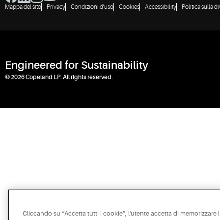
Mappa del sito
Privacy
Condizioni d'uso
Cookies
Accessibility
Politica sulla d
Engineered for Sustainability
© 2026 Copeland LP. All rights reserved.
Cliccando su “Accetta tutti i cookie”, l'utente accetta di memorizzare i