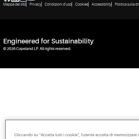
Mappa del sito
Privacy
Condizioni d'uso
Cookies
Accessibility
Politica sulla d
Engineered for Sustainability
© 2026 Copeland LP. All rights reserved.
Cliccando su “Accetta tutti i cookie”, l'utente accetta di memorizzare i