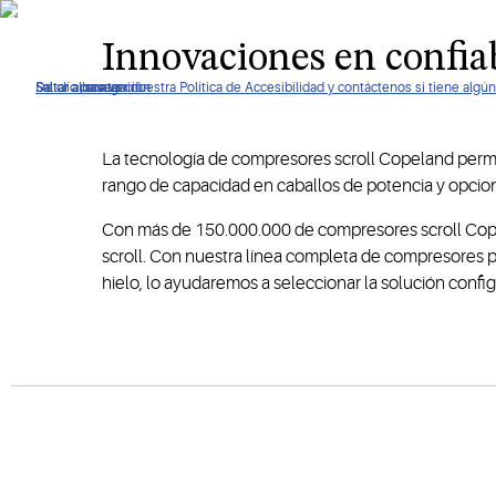
potencia.
Innovaciones en confiab
De clic para ver nuestra Política de Accesibilidad y contáctenos si tiene alg
Saltar a navegación
Saltar al contenido
Saltar a buscar
La tecnología de compresores scroll Copeland permane
rango de capacidad en caballos de potencia y ​​opci
Con más de 150.000.000 de compresores scroll Copel
scroll. Con nuestra línea completa de compresores p
hielo, lo ayudaremos a seleccionar la solución conf