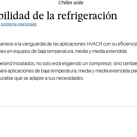
ilidad de la refrigeración
ún problema relacionado
ce a la vanguardia de las aplicaciones HVACR con su eficiencia sup
ones en equipos de baja temperatura, media y media extendida.
and instalados, no solo está eligiendo un compresor, sino tambi
ara aplicaciones de baja temperatura, media y media extendida par
igurable que se adapte a sus necesidades.