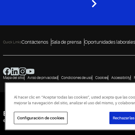
Contáctenos
Sala de prensa
Oportunidades laborale
Quick Links
Mapa del sitio
Aviso de privacidad
Condiciones de uso
Cookies
Accessibility
Al hacer clic en “Aceptar todas las cookies”, usted acepta que las co
mejorar la navegación del sitio, analizar el uso del mismo, y colabor
Engineered for Sustainability
Configuración de cookies
Rechazarlas
© 2026 Copeland LP. Todos los derechos reservados.