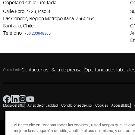
Copeland Chile Limitada
Co
Calle Ebro 2729, Piso 3
Su
Las Condes, Región Metropolitana. 7550154
Ci
Santiago, Chile
C
Teléfono:
Ar
+56 233648365
Em
Contáctenos
Sala de prensa
Oportunidades laborale
Quick Links
Mapa del sitio
Aviso de privacidad
Condiciones de uso
Cookies
Accessibility
Al hacer clic en “Aceptar todas las cookies”, usted acepta que las co
mejorar la navegación del sitio, analizar el uso del mismo, y colabor