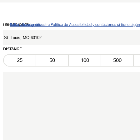
De clic para ver nuestra Política de Accesibilidad y contáctenos si tiene alg
Saltar a navegación
Saltar al contenido
Saltar a buscar
UBICACIONES
DISTANCE
25
50
100
500