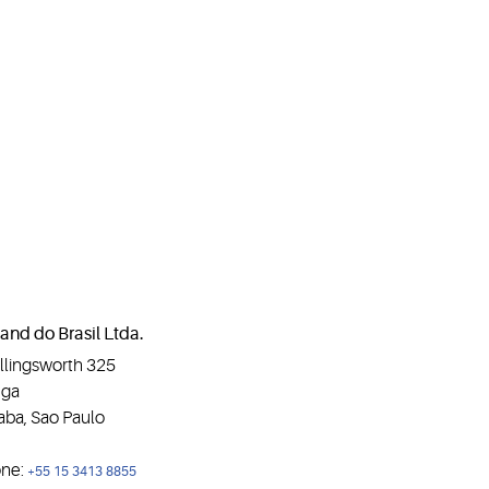
and do Brasil Ltda.
llingsworth 325
nga
aba, Sao Paulo
one:
+55 15 3413 8855