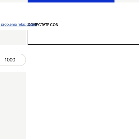
ún problema relacionado
CONÉCTATE CON
1000