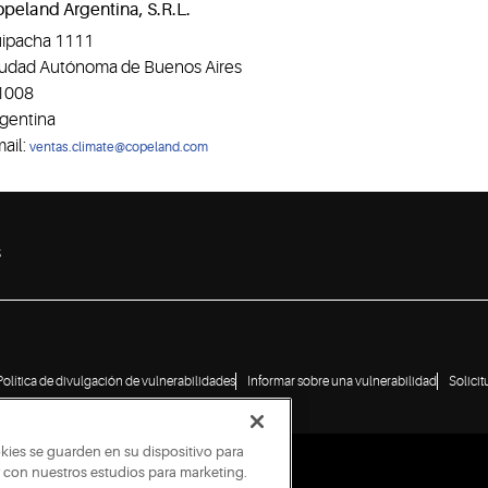
peland Argentina, S.R.L.
ipacha 1111
udad Autónoma de Buenos Aires
1008
gentina
ail:
ventas.climate@copeland.com
s
Política de divulgación de vulnerabilidades
Informar sobre una vulnerabilidad
Solici
okies se guarden en su dispositivo para
ar con nuestros estudios para marketing.