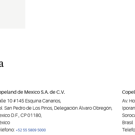
a
peland de Mexico S.A. de C.V.
Copel
lle 10 #145 Esquina Canarios,
Av. Ho
l. San Pedro de Los Pinos, Delegación Álvaro Obregón,
Ipora
xico D.F., CP 01180,
Soroc
xico
Brasil
léfono:
Telef
+52 55 5809 5000