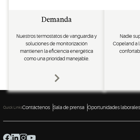
Demanda
Nuestros termostatos de vanguardia y
Nadie sup
soluciones de monitorización
Copeland a l
mantienen la eficiencia energética
confortab
como una prioridad manejable.
Contáctenos
Sala de prensa
Oportunidades laborale
Quick Links