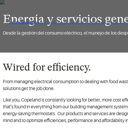
Energía y servicios gen
De clic para ver nuestra Política de Accesibilidad y contáctenos si tiene alg
Saltar a navegación
Saltar al contenido
Saltar a buscar
Desde la gestión del consumo eléctrico, el manejo de los despe
Wired for efficiency.
From managing electrical consumption to dealing with food wast
solutions get the job done.
Like you, Copeland is constantly looking for better, more cost effe
that’s found in everything from our building management systems
energy-saving thermostats. Our products and services are design
mind and to optimize efficiencies, performance and affordability i