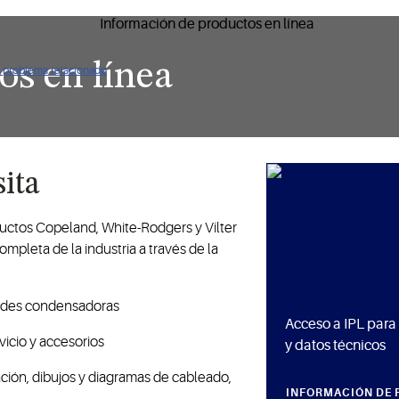
os en línea
ún problema relacionado
ita
uctos Copeland, White-Rodgers y Vilter
pleta de la industria a través de la
dades condensadoras
Acceso a IPL para
vicio y accesorios
y datos técnicos
ración, dibujos y diagramas de cableado,
INFORMACIÓN DE 