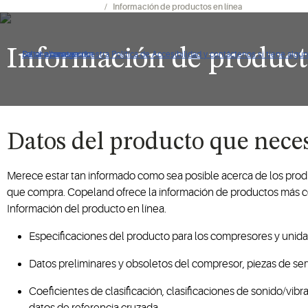
Herramientas y recursos
Información de productos en línea
Información de product
De clic para ver nuestra Política de Accesibilidad y contáctenos si tiene alg
Saltar a navegación
Saltar al contenido
Saltar a buscar
Datos del producto que neces
Merece estar tan informado como sea posible acerca de los prod
que compra. Copeland ofrece la información de productos más com
Información del producto en línea.
Especificaciones del producto para los compresores y uni
Datos preliminares y obsoletos del compresor, piezas de ser
Coeficientes de clasificación, clasificaciones de sonido/vib