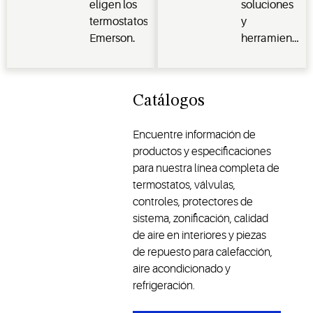
eligen los
soluciones
termostatos
y
Emerson.
herramientas
de gestión
de energía
doméstica
Catálogos
Encuentre información de
productos y especificaciones
para nuestra línea completa de
termostatos, válvulas,
controles, protectores de
sistema, zonificación, calidad
de aire en interiores y piezas
de repuesto para calefacción,
aire acondicionado y
refrigeración.​