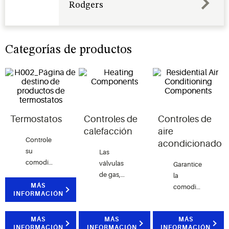
Rodgers
Categorías de productos
Termostatos
Controles de
Controles de
calefacción
aire
Controle
acondicionado
su
Las
comodidad
válvulas
Garantice
con estilo
de gas,
la
y
MÁS
controles
comodidad,
INFORMACIÓN
practicidad
de horno
fiabilidad
en
y
y
cualquier
MÁS
módulos
MÁS
MÁS
eficiencia con
INFORMACIÓN
INFORMACIÓN
INFORMACIÓN