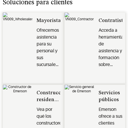
Soluciones para clientes
Mayoristas
Contratista
Ofrecemos
Acceda a
asistencia
herramientas
para su
de
personal y
asistencia y
sus
formación
sucursales
sobre
con
productos
mercadería,
que
documentación
facilitan su
personalizada
trabajo.
Construcción
Servicios
y
residencial
públicos
capacitación
nueva
Vea por
Emerson
en
qué los
ofrece a sus
productos.
constructores
clientes