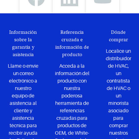
Información
Referencia
Dónde
sobre la
cruzada e
comprar
garantía y
información de
Localice un
asistencia
producto
distribuidor
Llame o envíe
Acceda a la
de HVAC,
un correo
información del
un
electrónico a
producto con
contratista
nuestro
nuestra
de HVAC o
equipo de
poderosa
un
asistencia al
herramienta de
minorista
cliente y
referencias
asociado
asistencia
cruzadas para
para
técnica para
productos de
comprar
recibir ayuda
OEM, de White-
nuestros