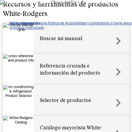
sistemas de calefacción, aire acondicionado y refrigeración.
Recursos y herramientas de productos
White-Rodgers
De clic para ver nuestra Política de Accesibilidad y contáctenos si tiene algún
Saltar a navegación
Saltar al contenido
Saltar a buscar
problema relacionado
Buscar mi manual
Referencia cruzada e
información del producto
Selector de productos
Catálogo mayorista White-