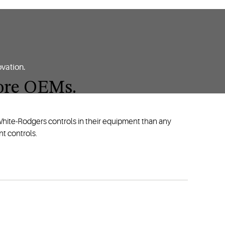
ovation.
more OEMs.
White-Rodgers controls in their equipment than any
t controls.