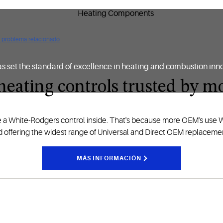
ún problema relacionado
as set the standard of excellence in heating and combustion inn
 heating controls trusted by 
e a White-Rodgers control inside. That's because more OEM's use 
d offering the widest range of Universal and Direct OEM replacemen
MÁS INFORMACIÓN