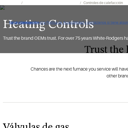
Productos
Calefacción y aire acondicionado
Controles de calefacción
Heating Controls
De clic para ver nuestra Política de Accesibilidad y contáctenos si tiene alg
Saltar a navegación
Saltar al contenido
Saltar a buscar
Trust the brand OEMs trust. For over 75 years White-Rodgers h
Trust the
Chances are the next furnace you service will hav
other bran
Válvulas de gas