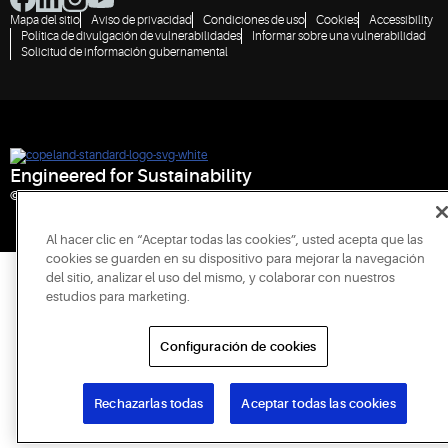
Mapa del sitio
Aviso de privacidad
Condiciones de uso
Cookies
Accessibility
Política de divulgación de vulnerabilidades
Informar sobre una vulnerabilidad
Solicitud de información gubernamental
Engineered for Sustainability
© 2026 Copeland LP. Todos los derechos reservados.
Al hacer clic en “Aceptar todas las cookies”, usted acepta que las
cookies se guarden en su dispositivo para mejorar la navegación
del sitio, analizar el uso del mismo, y colaborar con nuestros
estudios para marketing.
Configuración de cookies
Rechazarlas todas
Aceptar todas las cookies