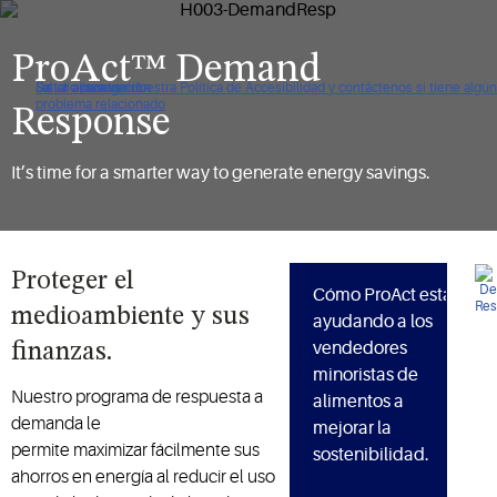
ProAct™ Demand
De clic para ver nuestra Política de Accesibilidad y contáctenos si tiene algún
Saltar a navegación
Saltar al contenido
Saltar a buscar
problema relacionado
Response
It’s time for a smarter way to generate energy savings.
Proteger el
Cómo ProAct está
medioambiente y sus
ayudando a los
vendedores
finanzas.
minoristas de
Nuestro programa de respuesta a
alimentos a
demanda le
mejorar la
permite maximizar fácilmente sus
sostenibilidad.
ahorros en energía al reducir el uso