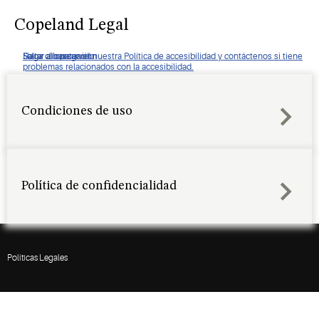
Copeland Legal
Haga clic para ver nuestra Política de accesibilidad y contáctenos si tiene
Saltar a navegación
Saltar al contenido
Saltar a buscar
problemas relacionados con la accesibilidad.
Condiciones de uso
Política de confidencialidad
Políticas Legales