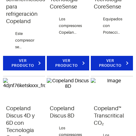
para
CoreSense
CoreSense
refrigeración
Los
Equipados
Copeland
compresores
con
Copeland
Protección
Este
Discus™
CoreSense™,
compresor
entregan
los
se
hasta
compresores
encuentra
12.2 %
Copeland
en un
VER
VER
VER
PRODUCTO
PRODUCTO
más de la
PRODUCTO
Discus™
rango de
eficiencia
ahorran
1/4 HP a
de ahorro
dinero en
15 HP, lo
en
el
que
energía
mantenimiento
proporciona
que
y en las
alternativas
cualquier
llamadas
de
Copeland
Copeland
Copeland™
tecnología
de
primera
Discus 4D y
Discus 8D
Transcritical
de
servicio.
para los
6D con
CO₂
compresores
sistemas
Los
Tecnología
de
que
compresores
Los