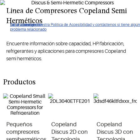
requieren amplios rangos de temperatura, incluidas
Línea de Compresores Copeland Semi
condiciones de evaporación de -40°C.
Herméticos
De clic para ver nuestra Política de Accesibilidad y contáctenos si tiene algún
Saltar a navegación
Saltar al contenido
Saltar a buscar
problema relacionado
Encuentre información sobre capacidad, HP/fabricación,
refrigerantes y aplicaciones para compresores Copeland
semi herméticos.
Productos
Pequeños
Copeland
Copeland
compresores
Discus 2D con
Discus 3D con
semiherméticos
Tecnología
Tecnología