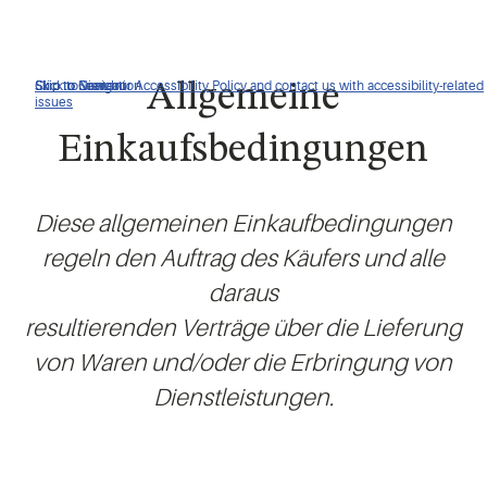
Click to view our Accessibility Policy and contact us with accessibility-related
Skip to Navigation
Skip to Content
Skip to Search
Allgemeine
issues
Einkaufsbedingungen
Diese allgemeinen Einkaufbedingungen
regeln den Auftrag des Käufers und alle
daraus
resultierenden Verträge über die Lieferung
von Waren und/oder die Erbringung von
Dienstleistungen.