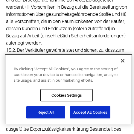
und der Druckgeräterichtlinie 2014/68/EU abgeleitet
werden); (ii) Vorschriften in Bezug auf die Bereitstellung von
Informationen über gesundheitsgefährdende Stoffe und (iii)
alle Vorschriften, die in den Räumlichkeiten von der Käufer,
dessen Kunden und Endnutzern (sofern zutreffend) in
Bezug auf Arbeit (einschließlich Sicherheitsanforderungen)
auferlegt werden.
15.2. Der Verkäufer gewährleistet und sichert zu, dass zum
Zeitpunkt des Vertragsabschlusses alle Waren für die
Lieferung an den Zielort, zur Endnutzung und an den
By clicking “Accept All Cookies”, you agree to the storing of
Endnutzer zugelassen sind, wie vom Käufer in
cookies on your device to enhance site navigation, analyze
Übereinstimmung mit allen anwendbaren
site usage, and assist in our marketing efforts.
Exportkontrollbestimmungen angegeben, einschließlich
anwendbaren US-Vorschriften und -Aufträgen, UN-
Cookies Settings
Resolutionen sowie geltenden Vorschriften im Land des
Verkäufers und/oder in dem Land, aus dem die Waren
Reject All
Accept All Cookies
ausgeführt werden. Der Verkäufer erklärt sich ferner damit
einverstanden, dass: (i) die von ihm vor Vertragsabschluss
ausgefüllte Exportzulässigkeitserklärung Bestandteil des