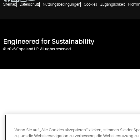
Sitemap
Datenschutz
Nutzungsbedingungen
Cookies
Zugänglichkeit
Richtli
Engineered for Sustainability
© 2026 Copeland LP. All rights reserved.
Wenn Sie auf „Alle Cookies akzeptieren“ klicken, stimmen Sie der S
zu, um die Websitenavigation zu verbessern, die Websitenutzung zu