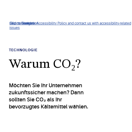
Click to view our Accessibility Policy and contact us with accessibility-related
Skip to Navigation
Skip to Content
Skip to Search
issues
TECHNOLOGIE
Warum CO₂?
Möchten Sie Ihr Unternehmen
zukunftssicher machen? Dann
sollten Sie CO₂ als Ihr
bevorzugtes Kältemittel wählen.