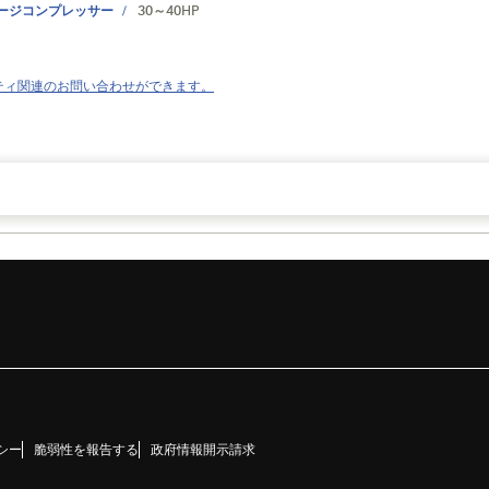
ージコンプレッサー
30～40HP
ティ関連のお問い合わせができます。
シー
脆弱性を報告する
政府情報開示請求