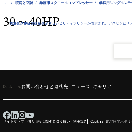
暖房と空調
業務用スクロールコンプレッサー
業務用シングルステ
30～40HP
クリックすると当社のアクセシビリティポリシーが表示され、アクセシビリ
ナビゲーションにスキップ
コンテンツにスキップ
検索にスキップ
お問い合わせと連絡先
ニュース
キャリア
Quick Links
サイトマップ
個人情報に関する取り扱い
利用規約
Cookies
脆弱性開示ポリ