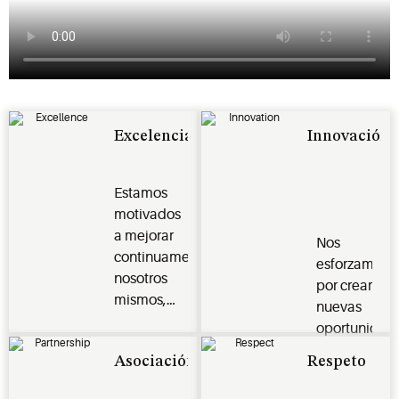
Excelencia
Innovación
Estamos
motivados
a mejorar
Nos
continuamente
esforzamos
nosotros
por crear
mismos,
nuevas
nuestro
oportunidad
negocio y
y
Asociación
Respeto
nuestro
mejores
sector, sin
formas