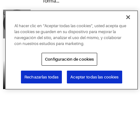
forma
de los valores de
ética,
Unable to load video. Please try again later.
U
transparente
Copeland
y segura
Al hacer clic en “Aceptar todas las cookies”, usted acepta que
para
las cookies se guarden en su dispositivo para mejorar la
navegación del sitio, analizar el uso del mismo, y colaborar
nosotros
con nuestros estudios para marketing.
mismos,
nuestros
Configuración de cookies
clientes
y
nuestras
Rechazarlas todas
Aceptar todas las cookies
EN
comunidades.
MARCHA
Responsabilidad
Respeto a
Asociación
Copeland
Copeland
de los
los valores
de valores
valora la
valora la
valores de
de
de
excelencia
innovación
Copeland
Copeland
Copeland