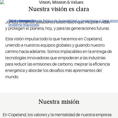
Nuestra visión es clara
De clic para ver nuestra Política de Accesibilidad y contáctenos si tiene algún
Saltar a navegación
Saltar al contenido
Saltar a buscar
Juntos, creamos soluciones sostenibles que mejoran vidas
problema relacionado
y protegen el planeta, hoy, y para las generaciones futuras.
Esta visión impulsa todo lo que hacemos en Copeland,
uniendo a nuestros equipos globales y guiando nuestro
camino hacia adelante. Somos implacables en la entrega de
tecnologías innovadoras que empoderan a las industrias
para reducir las emisiones de carbono, mejorar la eficiencia
energética y abordar los desafíos más apremiantes del
mundo.
Nuestra misión
En Copeland, los valores y la mentalidad de nuestra empresa