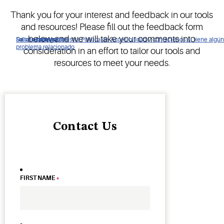
Thank you for your interest and feedback in our tools
and resources! Please fill out the feedback form
below and we will take your comments into
De clic para ver nuestra Política de Accesibilidad y contáctenos si tiene algún
Saltar a navegación
Saltar al contenido
Saltar a buscar
problema relacionado
consideration in an effort to tailor our tools and
resources to meet your needs.
Contact Us
FIRST NAME
*