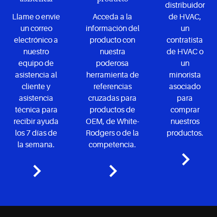
distribuidor
Llame o envíe
Acceda a la
de HVAC,
un correo
información del
un
electrónico a
producto con
contratista
nuestro
nuestra
de HVAC o
equipo de
poderosa
un
asistencia al
herramienta de
minorista
cliente y
referencias
asociado
asistencia
cruzadas para
para
técnica para
productos de
comprar
recibir ayuda
OEM, de White-
nuestros
los 7 días de
Rodgers o de la
productos.
la semana.
competencia.