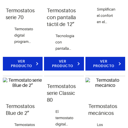
cualquier
momento.
Simplifican
Termostatos
Termostatos
En
el confort
serie 70
con pantalla
cualquier
en el
táctil de 12”
lugar.
hogar
Termostato
con una
digital
Tecnología
opción
programable
con
de
o no
pantalla
termostato
programable
táctil para
con
que
controlar
VER
VER
VER
pantalla
PRODUCTO
PRODUCTO
PRODUCTO
ofrece
la
grande
valor con
temperatura,
fácil de
fiabilidad
humedad
leer, fácil
comprobada.
Termostatos
y
de usar.
serie Classic
programación
Se
en
80
muestra
aplicaciones
Termostatos
Termostatos
el modelo
residenciales
El
Blue de 2”
mecánicos
Easy
o
termostato
Reader.
comerciales.
digital
Termostatos
Los