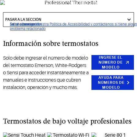
features and easy installation, selecting a thermostat has
never been easier.
got
to
PASAR A LA SECCIÓN
section
De clic para ver nuestra Política de Accesibilidad y contáctenos si tiene algún
Saltar a navegación
Saltar al contenido
Saltar a buscar
problema relacionado
Información sobre termostatos
Solo debe ingresar el número de modelo
INGRESE EL
NÚMERO DE
del termostato Emerson, White-Rodgers
MODELO
o Sensi para acceder instantáneamente a
AYUDA PARA
manuales e instrucciones que cubren
NÚMEROS DE
instalación, operación y mucho más.
MODELO
Termostatos de bajo voltaje profesionales