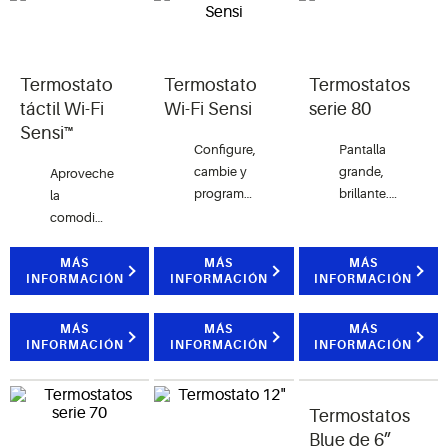
Termostato
Termostato
Termostatos
táctil Wi-Fi
Wi-Fi Sensi
serie 80
Sensi™
Configure,
Pantalla
cambie y
grande,
Aproveche
programe
brillante.
la
las
Fácil de
comodidad
temperaturas
instalar.
en el
con solo
Programación
hogar
MÁS
MÁS
MÁS
INFORMACIÓN
INFORMACIÓN
INFORMACIÓN
deslizar
seleccionable.
con el
su dedo,
Características
termostato
utilizando
avanzadas.
táctil Wi-
MÁS
MÁS
MÁS
INFORMACIÓN
INFORMACIÓN
INFORMACIÓN
una
Fi Sensi™
aplicación
móvil
intuitiva.
Termostatos
En
Blue de 6”