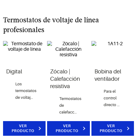
tenemos
todo.
Termostatos de voltaje de línea
profesionales
Digital
Zócalo |
Bobina del
Calefacción
ventilador
Los
resistiva
termostatos
Para el
de voltaje
control
Termostatos
de línea
directo de
de
están
las
calefacción
disponibles
bobinas
eléctrica
con
del
utilizados
VER
VER
VER
PRODUCTO
pantallas
PRODUCTO
PRODUCTO
ventilador,
para