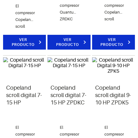
compresor
compresor
El
Quantum
Copeland
compresor
ZRDKC
scroll
Copeland
Copeland
digital
scroll
scroll
aumenta
digital
digital
la
aumenta
VER
VER
VER
PRODUCTO
PRODUCTO
PRODUCTO
aumenta
eficiencia
la
la
del
eficiencia
eficiencia
sistema
del
del
HVAC por
sistema
sistema
medio de
HVAC por
HVAC por
la
medio de
medio de
modulación
Copeland
Copeland
Copeland
la
la
de
modulación
scroll digital 7-
scroll digital 7-
scroll digital 9-
modulación
capacidad
de
15 HP
15 HP ZPDKC
10 HP ZPDK5
de
y brinda
capacidad
capacidad
ahorros
y brinda
y brinda
de
ahorros
ahorros
energía al
El
El
El
de
de
ajustar de
compresor
compresor
compresor
energía al