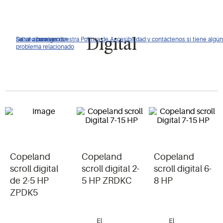
De clic para ver nuestra Política de Accesibilidad y contáctenos si tiene algún
Saltar a navegación
Saltar al contenido
Saltar a buscar
Digital
problema relacionado
Copeland
Copeland
Copeland
scroll digital
scroll digital 2-
scroll digital 6-
de 2-5 HP
5 HP ZRDKC
8 HP
ZPDK5
El
El