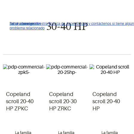
De clic para ver nuestra Política de Accesibilidad y contáctenos si tiene algún
Saltar a navegación
Saltar al contenido
Saltar a buscar
30-40 HP
problema relacionado
Copeland
Copeland
Copeland
scroll 20-40
scroll 20-30
scroll 20-40
HP ZPKC
HP ZRKC
HP
La familia
La familia
La familia