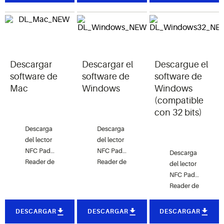
la
la
la
temperatura
temperatura
temperatura
de los
de los
de los
productos
productos
productos
perecederos
perecederos
perecederos
Descargar
Descargar el
Descargue el
durante la
durante la
durante la
distribución
distribución
distribución
software de
software de
software de
y el
y el
y el
Mac
Windows
Windows
almacenamiento.
almacenamiento
almacenamiento.
(compatible
con 32 bits)
Descarga
Descarga
del lector
del lector
NFC Pad
NFC Pad
Descarga
Reader de
Reader de
del lector
Copeland;
Copeland;
NFC Pad
se
se
Reader de
recomienda
recomienda
Copeland
el
el
(32 bits);
DESCARGAR
DESCARGAR
DESCARGAR
software
software
se