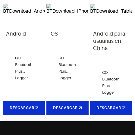
file.
Android
iOS
Android para
usuarias en
China
GO
GO
Bluetooth
Bluetooth
Plus
Plus
GO
Logger
Logger
Bluetooth
consta de
consta de
Plus
dos
dos
Logger
opciones
opciones
consta de
de
de
dos
DESCARGAR
DESCARGAR
DESCARGAR
sondas
sondas
opciones
que
que
de
ofrecen a
ofrecen a
sondas
los
los
que