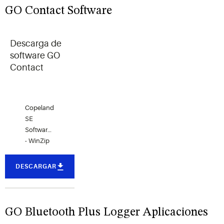
el
GO Contact Software
software
de
descompresión
Descarga de
WinZip o
software GO
similar
Contact
para
descomprimir
el
archivo.
Copeland
SE
Software Download
- WinZip
or similar
unzipping
DESCARGAR
software
is
recommended
for un-
GO Bluetooth Plus Logger Aplicaciones
zipping