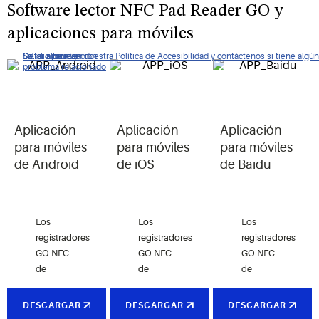
Software lector NFC Pad Reader GO y
aplicaciones para móviles
De clic para ver nuestra Política de Accesibilidad y contáctenos si tiene algún
Saltar a navegación
Saltar al contenido
Saltar a buscar
problema relacionado
Aplicación
Aplicación
Aplicación
para móviles
para móviles
para móviles
de Android
de iOS
de Baidu
Los
Los
Los
registradores
registradores
registradores
GO NFC
GO NFC
GO NFC
de
de
de
Copeland
Copeland
Copeland
monitorean
monitorean
monitorean
DESCARGAR
DESCARGAR
DESCARGAR
la hora y
la hora y
la hora y