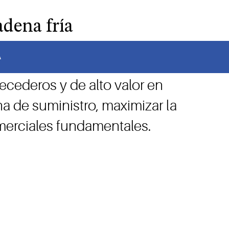
adena fría
A
el éxito de su negocio. Para
recederos y de alto valor en
na de suministro, maximizar la
merciales fundamentales.