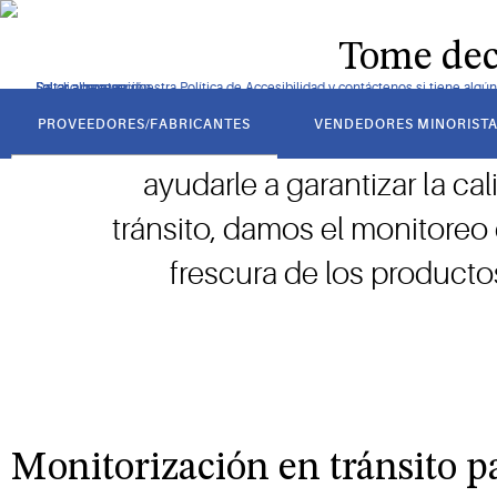
Tecnologías y pericias que le ayudan a controlar productos so
Tome deci
De clic para ver nuestra Política de Accesibilidad y contáctenos si tiene alg
Saltar a navegación
Saltar al contenido
Saltar a buscar
got
to
PROVEEDORES/FABRICANTES
VENDEDORES MINORIST
section
Llevar comida fresca y segu
ayudarle a garantizar la ca
tránsito, damos el monitoreo 
frescura de los product
Monitorización en tránsito p