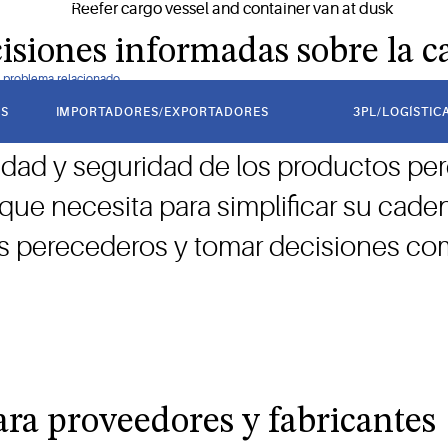
bre la marcha.
siones informadas sobre la c
ún problema relacionado
AS
IMPORTADORES/EXPORTADORES
3PL/LOGÍSTIC
ra a sus clientes es fundamental para 
lidad y seguridad de los productos pe
que necesita para simplificar su cade
os perecederos y tomar decisiones co
ara proveedores y fabricantes