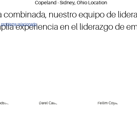
 combinada, nuestro equipo de lider
ún problema relacionado
lia experiencia en el liderazgo de em