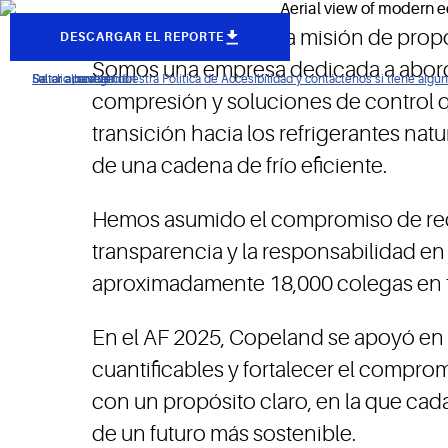
En Copeland, nuestra misión de propó
DESCARGAR EL REPORTE
Somos una empresa dedicada a aborda
De clic para ver nuestra Política de Accesibilidad y contáctenos si tiene alg
Saltar a navegación
Saltar al contenido
Saltar a buscar
compresión y soluciones de control q
transición hacia los refrigerantes na
de una cadena de frío eficiente.
Hemos asumido el compromiso de reduc
transparencia y la responsabilidad e
aproximadamente 18,000 colegas en t
En el AF 2025, Copeland se apoyó en 
cuantificables y fortalecer el compro
con un propósito claro, en la que cad
de un futuro más sostenible.