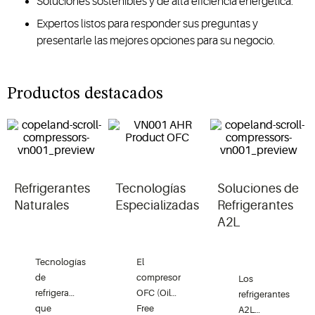
Soluciones sostenibles y de alta eficiencia energética.
Expertos listos para responder sus preguntas y
presentarle las mejores opciones para su negocio.
Productos destacados
Refrigerantes
Tecnologías
Soluciones de
Naturales
Especializadas
Refrigerantes
A2L
Tecnologías
El
de
compresor
Los
refrigeración
OFC (Oil-
refrigerantes
que
Free
A2L