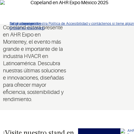
23 a 25 de septiembre | Cintermex | Stand 301
De clic para ver nuestra Política de Accesibilidad y contáctenos si tiene algún
Saltar a navegación
Saltar al contenido
Saltar a buscar
Copeland estará presente
problema relacionado
en AHR Expo en
Monterrey, el evento más
grande e importante de la
industria HVACR en
Latinoamérica. Descubra
nuestras últimas soluciones
e innovaciones, diseñadas
para ofrecer mayor
eficiencia, sostenibilidad y
rendimiento.
¡Visite nuestro stand en