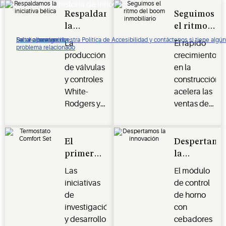
impresionante historia de innovación
Respaldamos
Seguimos
la
el ritmo
iniciativa
del boom
De clic para ver nuestra Política de Accesibilidad y contáctenos si tiene algún
Saltar a navegación
Saltar al contenido
Saltar a buscar
La
El rápido
problema relacionado
bélica.
inmobiliario
producción
crecimiento
de válvulas
en la
y controles
construcción
White-
acelera las
Rodgers y
ventas de
ALCO se
White-
desvía para
Rodgers de
producir
productos
El
Despertamo
controles
de
primero
la
militares
calefacción
en su
innovación
Las
El módulo
para
y controles
clase.
iniciativas
de control
aeronaves
para
de
de horno
en la
secadoras
investigación
con
Segunda
de ropa y
y desarrollo
cebadores
Guerra
quemadores