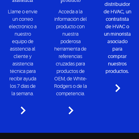
asistencia
producto
distribuidor
Llame o envíe
Acceda a la
de HVAC, un
un correo
información del
contratista
electrónico a
producto con
de HVAC o
nuestro
nuestra
un minorista
equipo de
poderosa
asociado
asistencia al
herramienta de
para
cliente y
referencias
comprar
asistencia
cruzadas para
nuestros
técnica para
productos de
productos.
recibir ayuda
OEM, de White-
los 7 días de
Rodgers o de la
la semana.
competencia.