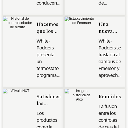
conducen a
de
Mundial.
de aceite.
la
superficie
producción
caliente de
del primer
White
Hacemos
Una
termostato
Rodgers es
que los
nueva
programable
el primer
productos
vivienda
White-
White-
White-
control
excelentes
de
Rodgers
Rodgers se
Rodgers.
cebador
sean aún
vanguardia
presenta
traslada al
con
mejores.
un
campus de
microcomputa
termostato
Emerson y
de la
programable
aprovecha
industria.
mejorado y
sus
fácil de
laboratorios
usar, con
de
Satisfacemos
Reunidos.
los
investigación
las
La fusión
primeros
de primera
necesidades
Los
entre los
controles
línea y sus
del
productos
controles
cebadores
equipos de
mañana,
como la
de caudal