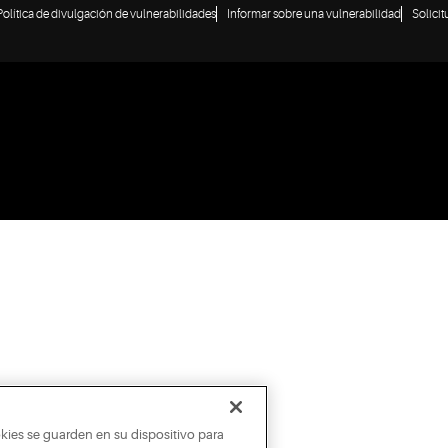
Política de divulgación de vulnerabilidades
Informar sobre una vulnerabilidad
Solici
okies se guarden en su dispositivo para