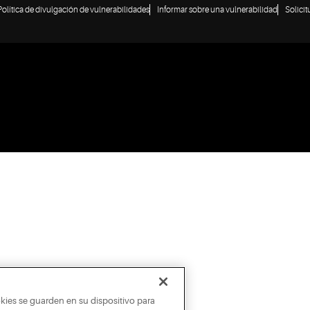
Política de divulgación de vulnerabilidades
Informar sobre una vulnerabilidad
Solici
okies se guarden en su dispositivo para