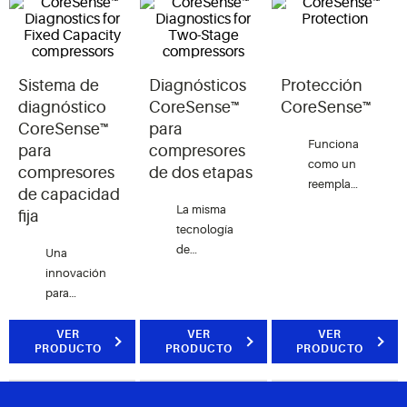
Sistema de
Diagnósticos
Protección
diagnóstico
CoreSense™
CoreSense™
CoreSense™
para
Funciona
para
compresores
como un
compresores
de dos etapas
reemplazo
de capacidad
superior
La misma
fija
para la
tecnología
mayoría
de
Una
de
innovación
innovación
contactores
pero para
para
de
compresores
ayudar a
compresores
de dos
los
VER
VER
VER
de
PRODUCTO
PRODUCTO
etapas.
PRODUCTO
instaladores
bombas
a resolver
de
los
calefacción