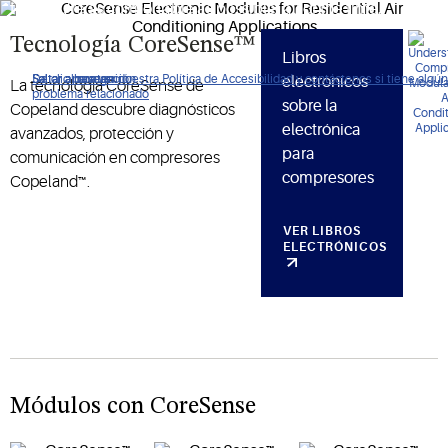
that you’re as comfortable as possible, all of the time.
Tecnología CoreSense™
Libros
De clic para ver nuestra Política de Accesibilidad y contáctenos si tiene algún
Saltar a navegación
Saltar al contenido
Saltar a buscar
electrónicos
La tecnología CoreSense de
problema relacionado
sobre la
Copeland descubre diagnósticos
electrónica
avanzados, protección y
para
comunicación en compresores
compresores
Copeland™.
VER LIBROS
ELECTRÓNICOS
Módulos con CoreSense