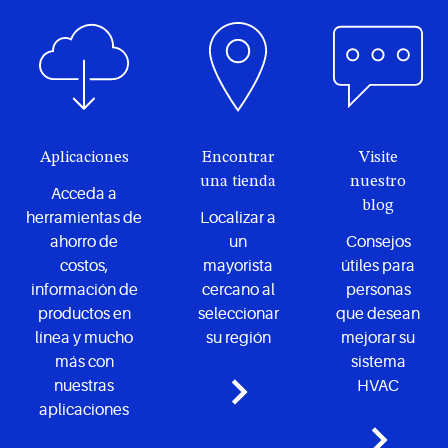
problemas
y aire
del
acondicionado.
sistema
del aire
acondicionado
residencial.
Aplicaciones
Encontrar
Visite
una tienda
nuestro
Acceda a
blog
herramientas de
Localizar a
ahorro de
un
Consejos
costos,
mayorista
útiles para
información de
cercano al
personas
productos en
seleccionar
que desean
línea y mucho
su región
mejorar su
más con
sistema
nuestras
HVAC
aplicaciones