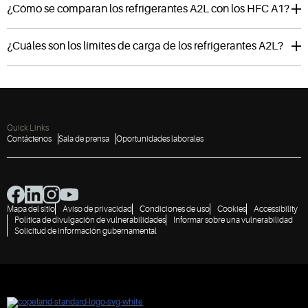
¿Cómo se comparan los refrigerantes A2L con los HFC A1?
¿Cuáles son los límites de carga de los refrigerantes A2L?
Quick Links
Contáctenos
Sala de prensa
Oportunidades laborales
Mapa del sitio
Aviso de privacidad
Condiciones de uso
Cookies
Accessibility
Política de divulgación de vulnerabilidades
Informar sobre una vulnerabilidad
Solicitud de información gubernamental