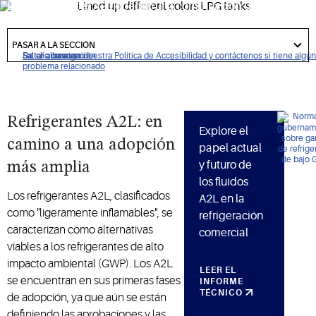
Los refrigerantes A2L ofrecen una combinación única de
potencial de calentamiento global (GWP) bajo, alto
got
rendimiento y amplio rango de aplicaciones en refrigeración
to
PASAR A LA SECCIÓN
section
comercial.
De clic para ver nuestra Política de Accesibilidad y contáctenos si tiene algún
Saltar a navegación
Saltar al contenido
Saltar a buscar
problema relacionado
Refrigerantes A2L: en
Explore el
camino a una adopción
papel actual
y futuro de
más amplia
los fluidos
Los refrigerantes A2L, clasificados
A2L en la
como "ligeramente inflamables", se
refrigeración
caracterizan como alternativas
comercial
viables a los refrigerantes de alto
impacto ambiental (GWP). Los A2L
LEER EL
se encuentran en sus primeras fases
INFORME
TÉCNICO
de adopción, ya que aún se están
definiendo las aprobaciones y las