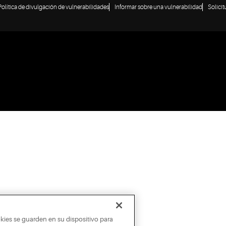
Política de divulgación de vulnerabilidades
Informar sobre una vulnerabilidad
Solici
okies se guarden en su dispositivo para