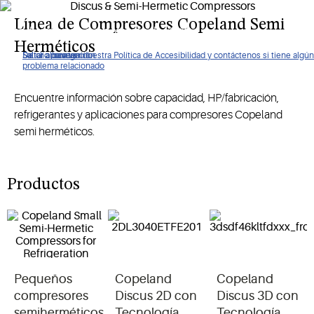
requieren amplios rangos de temperatura, incluidas
Línea de Compresores Copeland Semi
condiciones de evaporación de -40°C.
Herméticos
De clic para ver nuestra Política de Accesibilidad y contáctenos si tiene algún
Saltar a navegación
Saltar al contenido
Saltar a buscar
problema relacionado
Encuentre información sobre capacidad, HP/fabricación,
refrigerantes y aplicaciones para compresores Copeland
semi herméticos.
Productos
Pequeños
Copeland
Copeland
compresores
Discus 2D con
Discus 3D con
semiherméticos
Tecnología
Tecnología