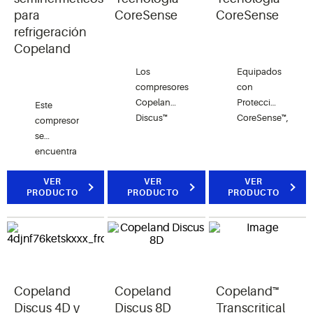
para
CoreSense
CoreSense
refrigeración
Copeland
Los
Equipados
compresores
con
Copeland
Protección
Este
Discus™
CoreSense™,
compresor
entregan
los
se
hasta
compresores
encuentra
12.2 %
Copeland
en un
más de la
Discus™
rango de
VER
VER
VER
PRODUCTO
PRODUCTO
PRODUCTO
eficiencia
ahorran
1/4 HP a
de ahorro
dinero en
15 HP, lo
en
el
que
energía
mantenimiento
proporciona
que
y en las
alternativas
cualquier
llamadas
de
tecnología
de
Copeland
Copeland
Copeland™
primera
de
servicio.
para los
Discus 4D y
Discus 8D
Transcritical