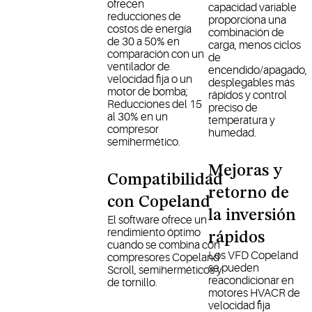
ofrecen
capacidad variable
reducciones de
proporciona una
costos de energía
combinación de
de 30 a 50% en
carga, menos ciclos
comparación con un
de
ventilador de
encendido/apagado,
velocidad fija o un
desplegables más
motor de bomba;
rápidos y control
Reducciones del 15
preciso de
al 30% en un
temperatura y
compresor
humedad.
semihermético.
Mejoras y
Compatibilidad
retorno de
con Copeland
la inversión
El software ofrece un
rendimiento óptimo
rápidos
cuando se combina con
Los VFD Copeland
compresores Copeland
se pueden
Scroll, semiherméticos y
reacondicionar en
de tornillo.
motores HVACR de
velocidad fija