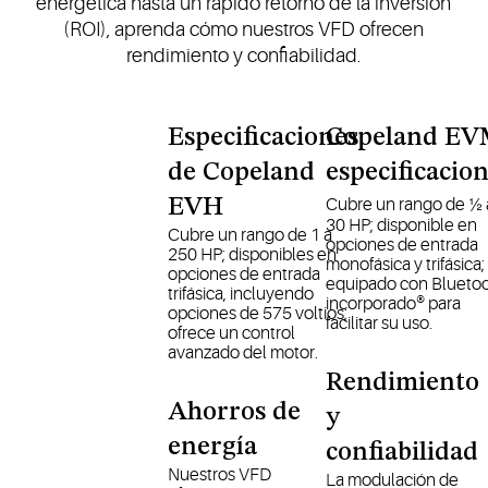
energética hasta un rápido retorno de la inversión
(ROI), aprenda cómo nuestros VFD ofrecen
rendimiento y confiabilidad.
Especificaciones
Copeland EV
de Copeland
especificacio
EVH
Cubre un rango de ½ 
30 HP; disponible en
Cubre un rango de 1 a
opciones de entrada
250 HP; disponibles en
monofásica y trifásica;
opciones de entrada
equipado con Blueto
trifásica, incluyendo
incorporado® para
opciones de 575 voltios;
facilitar su uso.
ofrece un control
avanzado del motor.
Rendimiento
Ahorros de
y
energía
confiabilidad
Nuestros VFD
La modulación de