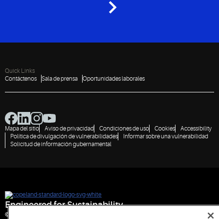
Quick Links
Contáctenos
Sala de prensa
Oportunidades laborales
Mapa del sitio
Aviso de privacidad
Condiciones de uso
Cookies
Accessibility
Política de divulgación de vulnerabilidades
Informar sobre una vulnerabilidad
Solicitud de información gubernamental
Engineered for Sustainability
© 2026 Copeland LP. Todos los derechos reservados.