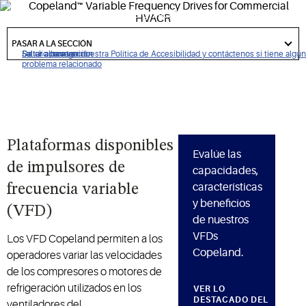
Ofrece ahorros de energía significativos, control preciso de
temperatura y mayor fiabilidad para aplicaciones de
got
to
PASAR A LA SECCIÓN
refrigeración.
section
De clic para ver nuestra Política de Accesibilidad y contáctenos si tiene algún
Saltar a navegación
Saltar al contenido
Saltar a buscar
problema relacionado
Plataformas disponibles
Evalúe las
de impulsores de
capacidades,
características
frecuencia variable
y beneficios
(VFD)
de nuestros
VFDs
Los VFD Copeland permiten a los
Copeland.
operadores variar las velocidades
de los compresores o motores de
refrigeración utilizados en los
VER LO
DESTACADO DEL
ventiladores del