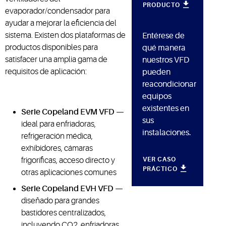
PRODUCTO
evaporador/condensador para
ayudar a mejorar la eficiencia del
sistema. Existen dos plataformas de
Entérese de
productos disponibles para
qué manera
satisfacer una amplia gama de
nuestros VFD
requisitos de aplicación:
pueden
reacondicionar
equipos
existentes en
Serie Copeland EVM VFD
—
sus
ideal para enfriadoras,
instalaciones.
refrigeración médica,
exhibidores, cámaras
frigoríficas, acceso directo y
VER CASO
PRÁCTICO
otras aplicaciones comunes
Serie Copeland EVH VFD
—
diseñado para grandes
bastidores centralizados,
incluyendo CO2, enfriadoras