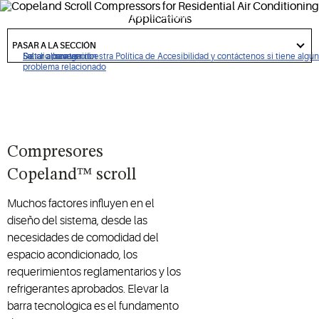
confiable, de alto desempeño, Copeland scroll continúa
estableciendo el estándar de la industria.
got
to
PASAR A LA SECCIÓN
section
De clic para ver nuestra Política de Accesibilidad y contáctenos si tiene algún
Saltar a navegación
Saltar al contenido
Saltar a buscar
problema relacionado
Compresores
Copeland™ scroll
Muchos factores influyen en el
diseño del sistema, desde las
necesidades de comodidad del
espacio acondicionado, los
requerimientos reglamentarios y los
refrigerantes aprobados. Elevar la
barra tecnológica es el fundamento