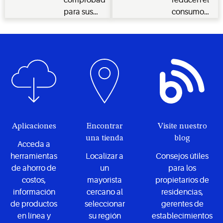
comprobada
reducen el
para sus
consumo
necesidades
de energía,
de aire
manteniendo
acondicionado
una
residencial.
temperatura
y humedad
constantes.
Aplicaciones
Encontrar
Visite nuestro
una tienda
blog
Acceda a
herramientas
Localizar a
Consejos útiles
de ahorro de
un
para los
costos,
mayorista
propietarios de
información
cercano al
residencias,
de productos
seleccionar
gerentes de
en línea y
su región
establecimientos