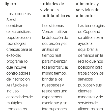
ligero
unidades de
alimentos y
viviendas
servicios de
Los productos
multifamiliares
alimentos
Sensi
combinan
Los sistemas
Las tecnologías
características
Verdant utilizan
de Copeland
populares con
la detección de
se utilizan para
tecnologías
ocupación y el
ayudar a
creadas para el
análisis en
equilibrar la
éxito del
tiempo real
demanda en la
programa, lo
para maximizar
red, lo que nos
que incluye
los ahorros y, al
posiciona para
controladores
mismo tiempo,
trabajar con los
de inscripción,
brindar a los
servicios
API flexible e
huéspedes y
públicos y sus
incluso
residentes una
clientes
capacidades de
experiencia
minoristas y de
múltiples
excelente y sin
servicios de
termostatos
interrupciones
alimentos para