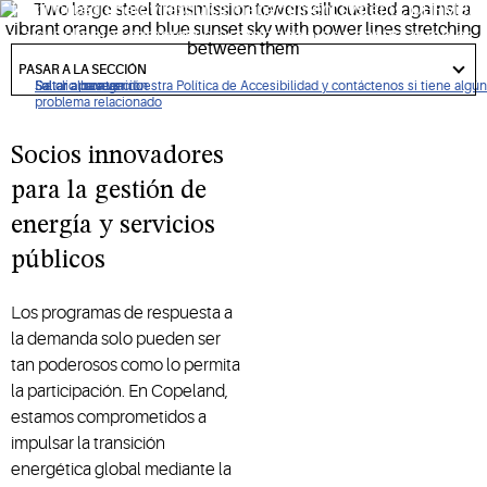
(distributed energy resource management systems, DERMS)
y a sus clientes comerciales y residenciales a controlar mejor
got
el uso de energía, cumplir con los objetivos de eficiencia
to
PASAR A LA SECCIÓN
section
energética y reclamar oportunidades financieras.
De clic para ver nuestra Política de Accesibilidad y contáctenos si tiene algún
Saltar a navegación
Saltar al contenido
Saltar a buscar
problema relacionado
Socios innovadores
para la gestión de
energía y servicios
públicos
Los programas de respuesta a
la demanda solo pueden ser
tan poderosos como lo permita
la participación. En Copeland,
estamos comprometidos a
impulsar la transición
energética global mediante la