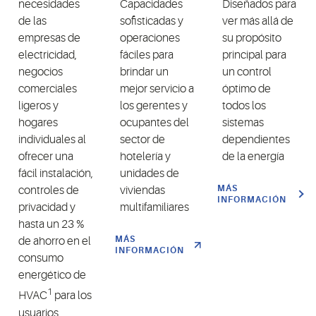
necesidades
Capacidades
Diseñados para
de las
sofisticadas y
ver más allá de
empresas de
operaciones
su propósito
electricidad,
fáciles para
principal para
negocios
brindar un
un control
comerciales
mejor servicio a
óptimo de
ligeros y
los gerentes y
todos los
hogares
ocupantes del
sistemas
individuales al
sector de
dependientes
ofrecer una
hotelería y
de la energía
fácil instalación,
unidades de
MÁS
controles de
viviendas
INFORMACIÓN
privacidad y
multifamiliares
hasta un 23 %
MÁS
de ahorro en el
INFORMACIÓN
consumo
energético de
1
HVAC
para los
usuarios