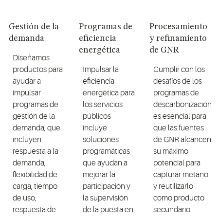
Gestión de la
Programas de
Procesamiento
demanda
eficiencia
y refinamiento
energética
de GNR
Diseñamos
productos para
Impulsar la
Cumplir con los
ayudar a
eficiencia
desafíos de los
impulsar
energética para
programas de
programas de
los servicios
descarbonización
gestión de la
públicos
es esencial para
demanda, que
incluye
que las fuentes
incluyen
soluciones
de GNR alcancen
respuesta a la
programáticas
su máximo
demanda,
que ayudan a
potencial para
flexibilidad de
mejorar la
capturar metano
carga, tiempo
participación y
y reutilizarlo
de uso,
la supervisión
como producto
respuesta de
de la puesta en
secundario.