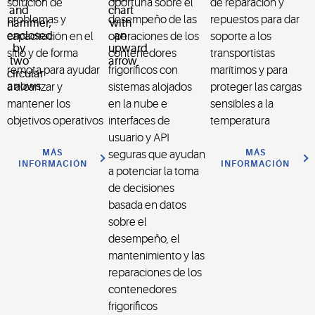
solución de
oportuna sobre el
de reparación y
problemas y
desempeño de las
repuestos para dar
capacitación en el
operaciones de los
soporte a los
sitio y de forma
contenedores
transportistas
remota para ayudar
frigoríficos con
marítimos y para
a alcanzar y
sistemas alojados
proteger las cargas
mantener los
en la nube e
sensibles a la
objetivos operativos
interfaces de
temperatura
usuario y API
MÁS
MÁS
seguras que ayudan
INFORMACIÓN
INFORMACIÓN
a potenciar la toma
de decisiones
basada en datos
sobre el
desempeño, el
mantenimiento y las
reparaciones de los
contenedores
frigoríficos