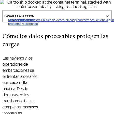
Copeland protege las cargas sensibles a la temperatura con
refrigeración, monitoreo y soluciones de datos de última
got
to
PASAR A LA SECCIÓN
generación personalizadas para la industria marítima.
section
De clic para ver nuestra Política de Accesibilidad y contáctenos si tiene algún
Saltar a navegación
Saltar al contenido
Saltar a buscar
problema relacionado
Cómo los datos procesables protegen las
cargas
Las navieras y los
operadores de
embarcaciones se
enfrentan a desafíos
con cada milla
náutica. Desde
demoras en los
transbordos hasta
complejos traspasos
y controles