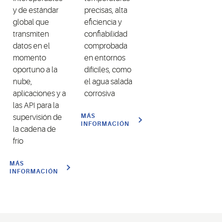
y de estándar
precisas, alta
global que
eficiencia y
transmiten
confiabilidad
datos en el
comprobada
momento
en entornos
oportuno a la
difíciles, como
nube,
el agua salada
aplicaciones y a
corrosiva
las API para la
MÁS
supervisión de
INFORMACIÓN
la cadena de
frío
MÁS
INFORMACIÓN